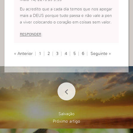
Eu acredito que a cada dia temos que nos apegar
mais a DEUS porque tudo passa e não vale a pen
a viver colocando o coração em coisas sem valor.
RESPONDER
« Anterior
1
2
3
4
5
6
Seguinte »
Salvação