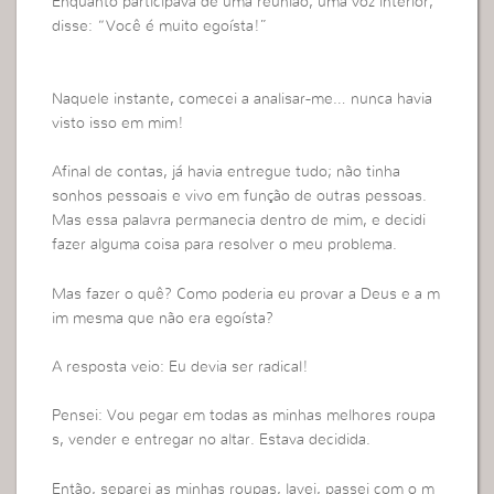
Enquanto participava de uma reunião, uma voz interior,
disse: “Você é muito egoísta!”
Naquele instante, comecei a analisar-me… nunca havia
visto isso em mim!
Afinal de contas, já havia entregue tudo; não tinha
sonhos pessoais e vivo em função de outras pessoas.
Mas essa palavra permanecia dentro de mim, e decidi
fazer alguma coisa para resolver o meu problema.
Mas fazer o quê? Como poderia eu provar a Deus e a m
im mesma que não era egoísta?
A resposta veio: Eu devia ser radical!
Pensei: Vou pegar em todas as minhas melhores roupa
s, vender e entregar no altar. Estava decidida.
Então, separei as minhas roupas, lavei, passei com o m