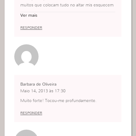
muitos que colocam tudo no altar mis esquecem
de colocar suas vidas, e isso é o que torna mais r
Ver mais
elevante para Deus, quando entregamos o nosso
“eu” nas suas mãos para sermos moldadas a cad
RESPONDER
a dia.
Barbara de Oliveira
Maio 14, 2013 às 17:30
Muito forte! Tocou-me profundamente.
RESPONDER