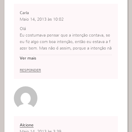
Quando nos humilhamos para Deus e fazemos a
sua vontade Ele nos torna especiais e verdadeira
Carla
mulheres virtuosas e prontas para servi-Lo.
Maio 14, 2013 às 10:02
Olá
Eu costumava pensar que a intenção contava, se
eu fiz algo com boa intenção, então eu estava a f
azer bem. Mas não é assim, porque a intenção nã
o fala, mas a atitude sim. Posso até ter boa inten
Ver mais
ção, mas se não é o meu melhor, não tem valor.
Beijinhos
RESPONDER
Alcione
Maio 14, 2013 às 3:39