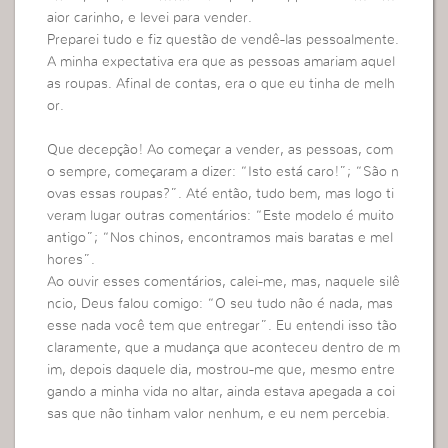
aior carinho, e levei para vender.
Preparei tudo e fiz questão de vendê-las pessoalmente.
A minha expectativa era que as pessoas amariam aquel
as roupas. Afinal de contas, era o que eu tinha de melh
or.
Que decepção! Ao começar a vender, as pessoas, com
o sempre, começaram a dizer: “Isto está caro!”; “São n
ovas essas roupas?”. Até então, tudo bem, mas logo ti
veram lugar outras comentários: “Este modelo é muito
antigo”; “Nos chinos, encontramos mais baratas e mel
hores”.
Ao ouvir esses comentários, calei-me, mas, naquele silê
ncio, Deus falou comigo: “O seu tudo não é nada, mas
esse nada você tem que entregar”. Eu entendi isso tão
claramente, que a mudança que aconteceu dentro de m
im, depois daquele dia, mostrou-me que, mesmo entre
gando a minha vida no altar, ainda estava apegada a coi
sas que não tinham valor nenhum, e eu nem percebia.