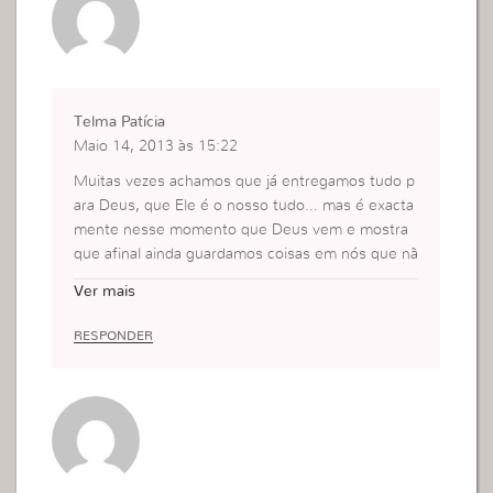
Telma Patícia
Maio 14, 2013 às 15:22
Muitas vezes achamos que já entregamos tudo p
ara Deus, que Ele é o nosso tudo… mas é exacta
mente nesse momento que Deus vem e mostra
que afinal ainda guardamos coisas em nós que nã
o queremos dar muitas vezes nem é algo materia
Ver mais
l mas no nosso interior, o nosso orgulho, o nosso
eu, as nossa vontades, isso é o que fará a nossa
RESPONDER
entrega ser perfeita… e deixará espaço para Deu
s nos moldar… pois se tivermos cheias de nós O
nde Deus encontrará espaço para agir?
Muitas vezes achamos que o nosso tudo é muito
e ai percebemos que ele não é nada para outras
pessoas.