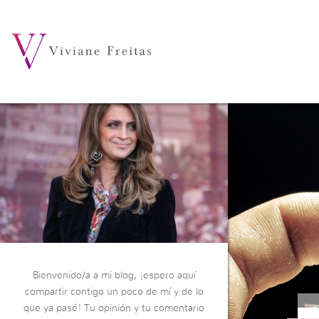
Bienvenido/a a mi blog, ¡espero aquí
compartir contigo un poco de mí y de lo
que ya pasé! Tu opinión y tu comentario