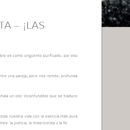
TA – ¡LAS
bre es como ungüento purificado; por eso
entre una pareja, pero nos remite, profunda
hala un olor inconfundible que se traduce
oda nuestra vida con la esencia más pura
s: la justicia, la misericordia y la fe.