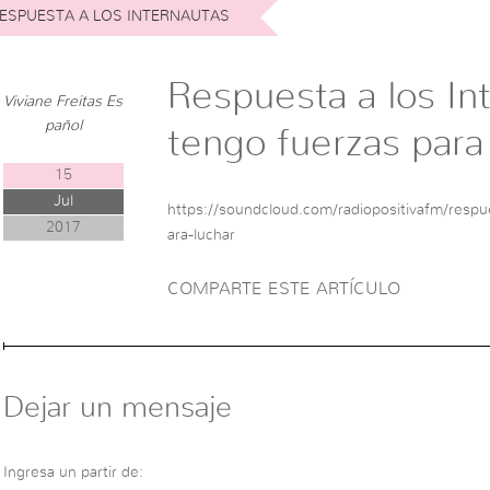
ESPUESTA A LOS INTERNAUTAS
Respuesta a los In
Viviane Freitas Es
pañol
tengo fuerzas para
15
Jul
https://soundcloud.com/radiopositivafm/respu
2017
ara-luchar
COMPARTE ESTE ARTÍCULO
Dejar un mensaje
Ingresa un partir de: