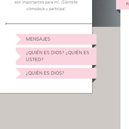
son importantes para mí. ¡Siéntete
R
cómodo/a y participa!
MENSAJES
¿QUIÉN ES DIOS? ¿QUIÉN ES
USTED?
¿QUIÉN ES DIOS?