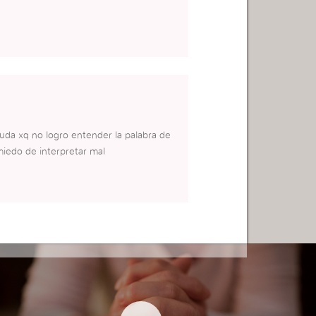
yuda xq no logro entender la palabra de
miedo de interpretar mal