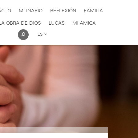
ACTO
MI DIARIO
REFLEXIÓN
FAMILIA
LA OBRA DE DIOS
LUCAS
MI AMIGA
ES