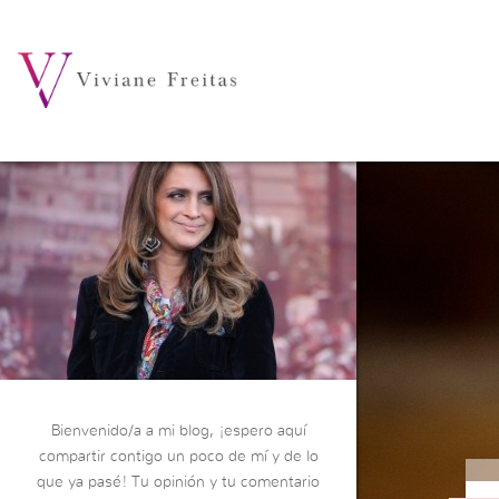
Bienvenido/a a mi blog, ¡espero aquí
compartir contigo un poco de mí y de lo
que ya pasé! Tu opinión y tu comentario