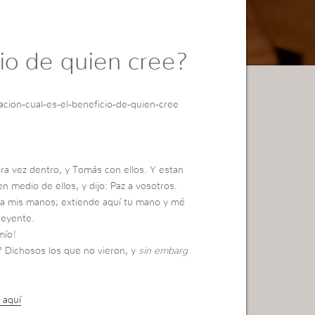
cio de quien cree?
cion-cual-es-el-beneficio-de-quien-cree
ra vez dentro, y Tomás con ellos. Y estan
n medio de ellos, y dijo: Paz a vosotros.
ira mis manos; extiende aquí tu mano y mé
reyente.
mío!
? Dichosos los que no vieron, y
sin embarg
 aquí