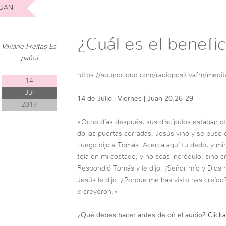
UAN
¿Cuál es el benefi
Viviane Freitas Es
pañol
https://soundcloud.com/radiopositivafm/medita
14
Jul
14 de Julio | Viernes | Juan 20.26-29
2017
«Ocho días después, sus discípulos estaban ot
do las puertas cerradas, Jesús vino y se puso e
Luego dijo a Tomás: Acerca aquí tu dedo, y m
tela en mi costado; y no seas incrédulo, sino c
Respondió Tomás y le dijo: ¡Señor mío y Dios 
Jesús le dijo: ¿Porque me has visto has creído
o
creyeron.»
¿Qué debes hacer antes de oír el audio?
Clicka