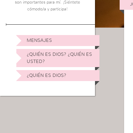
son importantes para mí. ¡Siéntete
J
cómodo/a y participa!
MENSAJES
¿QUIÉN ES DIOS? ¿QUIÉN ES
USTED?
¿QUIÉN ES DIOS?