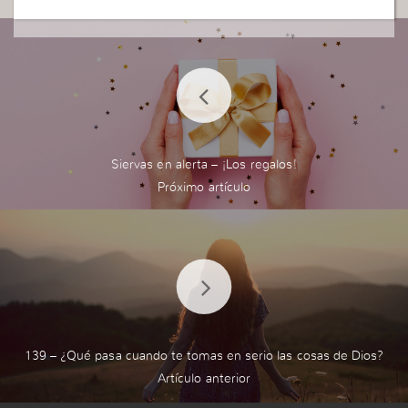
you’re honest trying to ease after manipulate, th
ese are for all advantage checking out.
Siervas en alerta – ¡Los regalos!
139 – ¿Qué pasa cuando te tomas en serio las cosas de Dios?