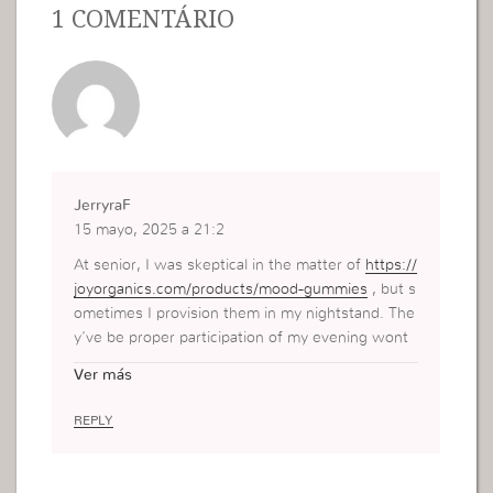
1 COMENTÁRIO
JerryraF
15 mayo, 2025 a 21:2
At senior, I was skeptical in the matter of
https://
joyorganics.com/products/mood-gummies
, but s
ometimes I provision them in my nightstand. The
y’ve be proper participation of my evening wont
—one gummy, a cup of tea, and I’m good to go. I
Ver más
don’t fondle strident or weird, due calm and geni
al to nonsense down. The flavor’s actually except
REPLY
ionally well-behaved too, which surprised me. No
weird aftertaste like some others I’ve tried. If yo
ur brain runs a mile a minute at cimmerian dark or