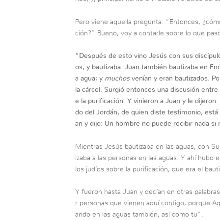
Pero viene aquella pregunta: “Entonces, ¿cóm
ción?” Bueno, voy a contarle sobre lo que pas
“
Después de esto vino Jesús con sus discípulos 
os, y bautizaba. Juan también bautizaba en Enó
a agua; y
muchos
venían y eran bautizados. Po
la cárcel. Surgió entonces una discusión entre 
e la purificación. Y vinieron a Juan y le dijeron:
do del Jordán, de quien diste testimonio, está
an y dijo: Un hombre no puede recibir nada si n
Mientras Jesús bautizaba en las aguas, con Sus
izaba a las personas en las aguas. Y ahí hubo e
los judíos sobre la purificación, que era el bau
Y fueron hasta Juan y decían en otras palabras
r personas que vienen aquí contigo, porque Aq
ando en las aguas también, así como tu”.