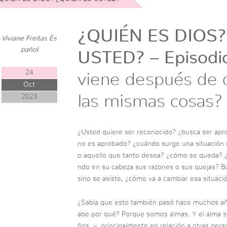
¿QUIÉN ES DIOS?
Viviane Freitas Es
pañol
USTED? – Episodi
24
viene después de 
Oct
las mismas cosas?
2023
¿Usted quiere ser reconocido? ¿busca ser apr
no es aprobado? ¿cuándo surge una situación q
o aquello que tanto desea? ¿cómo se queda? ¿
ndo en su cabeza sus razones o sus quejas? B
sino se asiste, ¿cómo va a cambiar esa situaci
¿Sabía que esto también pasó hace muchos añ
abe por qué? Porque somos almas. Y el alma 
ños, y, principalmente en relación a otras pers