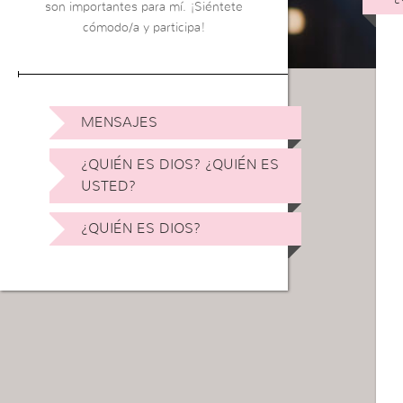
son importantes para mí. ¡Siéntete
cómodo/a y participa!
MENSAJES
¿QUIÉN ES DIOS? ¿QUIÉN ES
USTED?
¿QUIÉN ES DIOS?