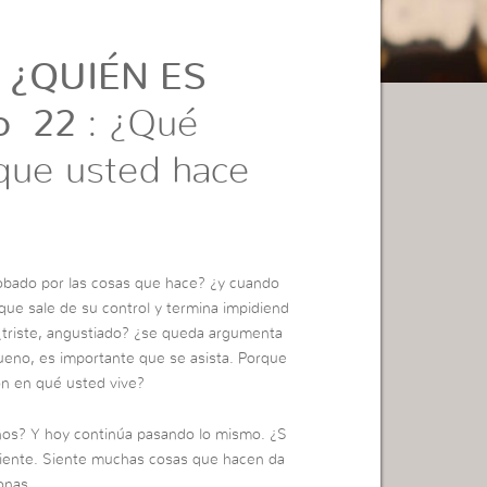
 ¿QUIÉN ES
o 22
: ¿Qué
que usted hace
obado por las cosas que hace? ¿y cuando
ue sale de su control y termina impidiend
triste, angustiado? ¿se queda argumenta
ueno, es importante que se asista. Porque
ón en qué usted vive?
os? Y hoy continúa pasando lo mismo. ¿S
siente. Siente muchas cosas que hacen da
onas.