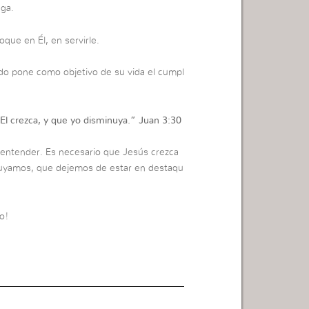
aga.
ue en Él, en servirle.
do pone como objetivo de su vida el cumpl
El crezca, y que yo disminuya.”
Juan 3:30
entender. Es necesario que Jesús crezca
nuyamos, que dejemos de estar en destaqu
o!