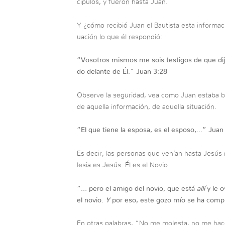
cípulos, y fueron hasta Juan.
Y ¿cómo recibió Juan el Bautista esta informac
uación lo que él respondió:
“
Vosotros mismos me sois testigos de que dije
do delante de Él.
”
Juan 3:28
Observe la seguridad, vea como Juan estaba 
de aquella información, de aquella situación.
“
El que tiene la esposa, es el esposo,…”
Juan
Es decir, las personas que venían hasta Jesús r
lesia es Jesús. Él es el Novio.
“…
pero el amigo del novio, que está
allí
y le o
el novio.
Y
por eso, este gozo mío se ha comp
En otras palabras, “No me molesta, no me hace