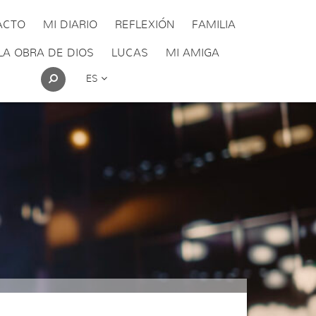
ACTO
MI DIARIO
REFLEXIÓN
FAMILIA
LA OBRA DE DIOS
LUCAS
MI AMIGA
ES