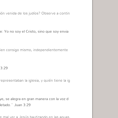
ión venida de los judíos? Observe a contin
: Yo no soy el Cristo, sino que soy envia
bien consigo mismo, independientemente
 3:29
epresentaban la iglesia, y quién tiene la ig
ye, se alegra en gran manera con la voz d
letado
.”
Juan 3:29
 mal ver a Jesús bautizando en las aguas,