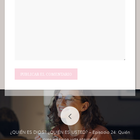
¿QUIÉN ES DIOS? ¿QUIÉN ES USTED? – Episodio 24: Quién
cree ya tiene vida eterna￼