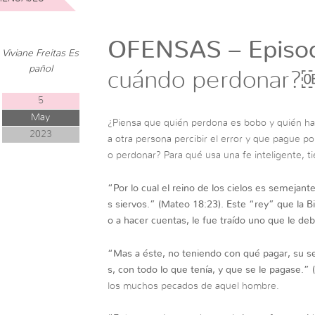
OFENSAS – Episod
Viviane Freitas Es
pañol
cuándo perdonar?
5
May
¿Piensa que quién perdona es bobo y quién hac
2023
a otra persona percibir el error y que pague por
o perdonar? Para qué usa una fe inteligente, t
“
Por lo cual el reino de los cielos es semejan
s siervos.
” (Mateo 18:23).
Este “rey” que la Bi
o a hacer cuentas, le fue traído uno que le debí
“
Mas a éste, no teniendo con qué pagar, su s
s, con todo lo que tenía, y que se le pagase.”
(
los muchos pecados de aquel hombre.