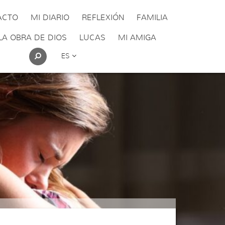
ACTO
MI DIARIO
REFLEXIÓN
FAMILIA
LA OBRA DE DIOS
LUCAS
MI AMIGA
ES