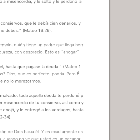
a misericordia, y le soltó y le perdonó la
 consiervos, que le debía cien denarios, y
 me debes.”
(Mateo 18:28).
mplo, quién tiene un padre que llega borr
 dureza, con desprecio. Esto es “ahogar”.
cel, hasta que pagase la deuda.”
(Mateo 1
os? Dios, que es perfecto, podría. Pero Él
ue no lo merezcamos.
o malvado, toda aquella deuda te perdoné p
 misericordia de tu consiervo, así como y
e enojó, y le entregó a los verdugos, hasta
2-34).
erdón de Dios hacia él. Y es exactamente es
s, cuando no ve que usted es un pecador