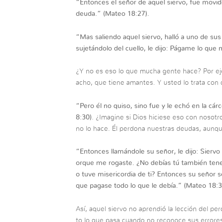
“
Entonces el señor de aquel siervo, fue movido 
deuda.
” (Mateo 18:27).
“
Mas saliendo aquel siervo, halló a uno de sus
sujetándolo del cuello, le dijo: Págame lo que
¿Y no es eso lo que mucha gente hace? Por eje
acho, que tiene amantes. Y usted lo trata con
“
Pero él no quiso, sino fue y le echó en la cár
8:30)
. ¿Imagine si Dios hiciese eso con nosotr
no lo hace. Él perdona nuestras deudas, aunq
“
Entonces llamándole su señor, le dijo: Sierv
orque me rogaste. ¿No debías tú también tener
o tuve misericordia de ti? Entonces su señor s
que pagase todo lo que le debía.”
(Mateo 18:3
Así, aquel siervo no aprendió la lección del p
to lo que pasa cuando no reconoce sus errore