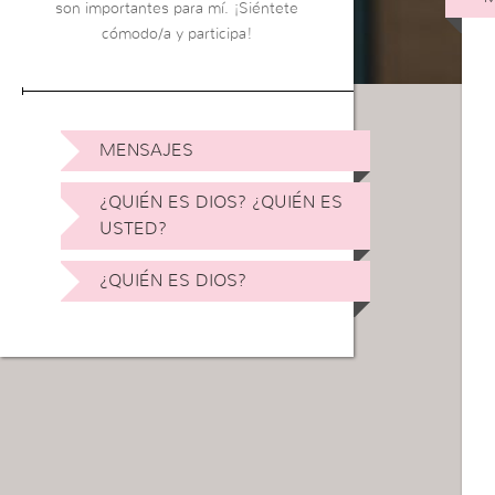
son importantes para mí. ¡Siéntete
cómodo/a y participa!
MENSAJES
¿QUIÉN ES DIOS? ¿QUIÉN ES
USTED?
¿QUIÉN ES DIOS?