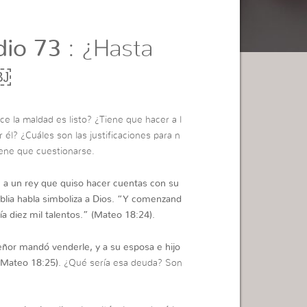
io 73
: ¿Hasta
￼
e la maldad es listo? ¿Tiene que hacer a l
 él? ¿Cuáles son las justificaciones para n
iene que cuestionarse.
te a un rey que quiso hacer cuentas con su
blia habla simboliza a Dios.
“
Y comenzand
a diez mil talentos.
” (Mateo 18:24).
eñor mandó venderle, y a su esposa e hijo
Mateo 18:25).
¿Qué sería esa deuda? Son