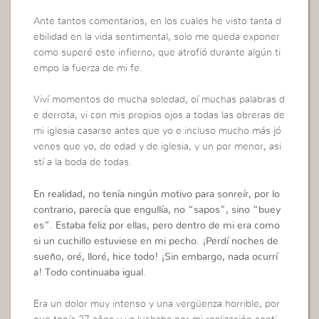
Ante tantos comentarios, en los cuales he visto tanta d
ebilidad en la vida sentimental, solo me queda exponer
como superé este infierno, que atrofió durante algún ti
empo la fuerza de mi fe.
Viví momentos de mucha soledad, oí muchas palabras d
e derrota, vi con mis propios ojos a todas las obreras de
mi iglesia casarse antes que yo e incluso mucho más jó
venes que yo, de edad y de iglesia, y un por menor, asi
stí a la boda de todas.
En realidad, no tenía ningún motivo para sonreír, por lo
contrario, parecía que engullía, no “sapos”, sino “buey
es”. Estaba feliz por ellas, pero dentro de mi era como
si un cuchillo estuviese en mi pecho. ¡Perdí noches de
sueño, oré, lloré, hice todo! ¡Sin embargo, nada ocurrí
a! Todo continuaba igual.
Era un dolor muy intenso y una vergüenza horrible, por