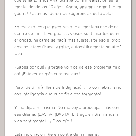
que tenía 27 años y ya luchaba por mi realización senti
mental desde los 20 años. Ahora, ¡imagina como fue mi
guerra! ¿Cuántas fueron las sugerencias del diablo?
En realidad, es que mientras que alimentaba ese dolor
dentro de mi… la vergüenza, y esos sentimientos de inf
erioridad, mi carne se hacía más fuerte. Por eso el probl
ema se intensificaba, y mi fe, automáticamente se atrof
iaba.
¿Sabes por qué? ¡Porque yo hice de ese problema mi di
os! ¡Esta es las más pura realidad!
Pero fue un día, llena de Indignación, no con rabia, ¡sino
con inteligencia que puso fin a ese tormento!
Y me dije a mi misma: No me voy a preocupar más con
ese dilema. ¡BASTA! ¡BASTA! Entrego en tus manos mi
vida sentimental, ¡¡¡Dios mío!!!
Esta indignación fue en contra de mi misma.