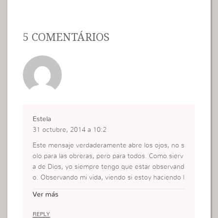
5 COMENTÁRIOS
Estela
31 octubre, 2014 a 10:2
Este mensaje verdaderamente abre los ojos, no s
olo para las obreras, pero para todos. Como sierv
a de Dios, yo siempre tengo que estar observand
o. Observando mi vida, viendo si estoy haciendo l
as cosas correctas delante de los ojos de Dios; e
Ver más
star concentrada cuando el pastor esta pasando
un mensaje. Yo se que cada mensaje dada es alg
REPLY