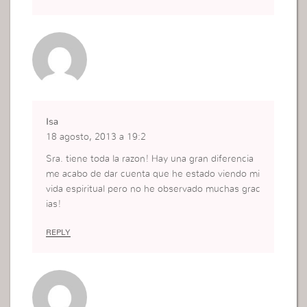
o que me va ayudar. Pues es Dios usando a Su si
ervo para hablar conmigo.
Isa
18 agosto, 2013 a 19:2
Sra. tiene toda la razon! Hay una gran diferencia
me acabo de dar cuenta que he estado viendo mi
vida espiritual pero no he observado muchas grac
ias!
REPLY