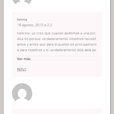
lorena
18 agosto, 2013 a 2:2
hola sra. yo creo que cuando asistimos a una pre
dica es porque verdaderamente nosotros necesit
amos y antes que para el pueblo es principalment
e para nosotros y si verdaderamente dios abla po
r cada predica yo pienso que cuando el pastor se
Ver más
sube al altar ya no es mas el hombre sino dios abl
ando por la voca de sus siervos así lo veo yo pero
REPLY
todos somos diferentes