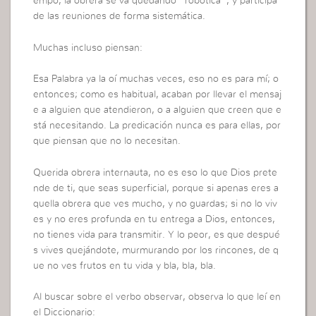
empo, la obrera se va quedando “robótica”, y participa
de las reuniones de forma sistemática.
Muchas incluso piensan:
Esa Palabra ya la oí muchas veces, eso no es para mí; o
entonces; como es habitual, acaban por llevar el mensaj
e a alguien que atendieron, o a alguien que creen que e
stá necesitando. La predicación nunca es para ellas, por
que piensan que no lo necesitan.
Querida obrera internauta, no es eso lo que Dios prete
nde de ti, que seas superficial, porque si apenas eres a
quella obrera que ves mucho, y no guardas; si no lo viv
es y no eres profunda en tu entrega a Dios, entonces,
no tienes vida para transmitir. Y lo peor, es que despué
s vives quejándote, murmurando por los rincones, de q
ue no ves frutos en tu vida y bla, bla, bla.
Al buscar sobre el verbo observar, observa lo que leí en
el Diccionario: