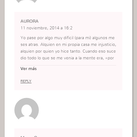
AURORA
11 noviembre, 2014 a 16:2
Yo pase por algo muy dificil (para mi) algunos me
ses atras. Alquien en mi propia casa me injusticio,
alquien por quien yo hice tanto. Cuando eso suce
dio todo lo que se me venia a la mente era, «por
que tanta injusticia? Pase llorando y orando por lo
Ver más
s siquentes 3 dias proque no podia dormir ni para
r de llorar. Yo queria entrar al cuarto de esa pers
REPLY
ona y golpearla, morderla y no se que mas. Pero
habia algo dentro de mi que me decia que no vali
a la pena. Luchando entre esas dos fuerzas llegu
e al terser dia. Entre en mi closet y pedi a Dios q
ue quitara todo eso de me. Pero, El me recordo l
o que Jesus pidio a Dios el dia que seria cruzifica
do. «Quita esta copa de me, pero no mi voluntad
sino la tuya». En ese momento recorde que Dios