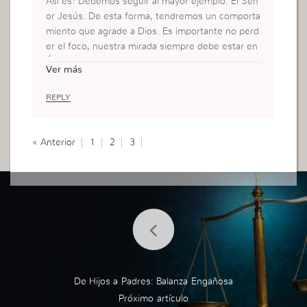
Así es! Debemos seguir al mayor ejemplo: El Señ
or Jesús. De esta forma, tendremos un comporta
miento que agrade a Dios. Es importante no perd
er el foco, nuestra mirada siempre debe estar en
Él.
Ver más
REPLY
« Anterior
1
2
3
De Hijos a Padres: Balanza Engañosa