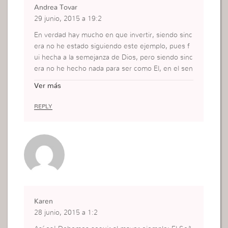
Andrea Tovar
29 junio, 2015 a 19:2
En verdad hay mucho en que invertir, siendo sinc
era no he estado siguiendo este ejemplo, pues f
ui hecha a la semejanza de Dios, pero siendo sinc
era no he hecho nada para ser como El, en el sen
tido de tener los mismos pensamientos, tener lo
Ver más
s ojos de Dios….. Mas cada día lucho para acerca
rme y tener la relación que tenia Jesús con Dio
REPLY
s….
Karen
28 junio, 2015 a 1:2