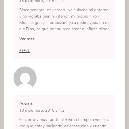
18 diciembre, 2015 a 1:2
Sinceramente, es verdad…yo cuidaba mi entorno
y no vigilaba bien ni interior, mi propio » yo».
Muchas gracias, empezaré ya a pedir ayuda en es
o a Dios, se que por su gran amor e infinita miser
icordia me ayudará. Nuevamente gracias y Dios le
Ver más
siga usando para ayudarnos a cuidar mejor de nu
estra Salvación.
REPLY
Pamela
18 diciembre, 2015 a 1:2
Es cierto y muy fuerte al mismo tiempo a veces c
reo que estoy haciendo las cosas bien y cuando