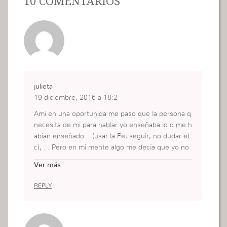
10 COMENTÁRIOS
julieta
19 diciembre, 2016 a 18:2
Ami en una oportunida me paso que la persona q
necesita de mi para hablar yo enseñaba lo q me h
abian enseñado .. (usar la Fe, seguir, no dudar et
c), . . Pero en mi mente algo me decia que yo no
practicaba lo q enseñaba ..
Ver más
Desde ese entonces me rehuse a no opinar ni ac
onseajar por que mi conciencia me decia que yo
REPLY
no hacia lo mismo ..
Como hago para solucionar esto quenme pasa ?