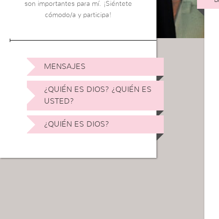
son importantes para mí. ¡Siéntete
cómodo/a y participa!
MENSAJES
¿QUIÉN ES DIOS? ¿QUIÉN ES
USTED?
¿QUIÉN ES DIOS?