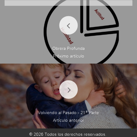
ya quiero dejar de ser tan sentimental y luego lle
ga algo y vuelvo a caer en el mismo lugar de sent
imientos lloro y cuando lloro me siento débil es c
omo sentir insegura por llorar me siento tonta pe
ro durante estos audios es como tener que ser f
uerte aunque cuando los escucho lloro porque m
e hacen recordar y ver para mí y decir tienes que
Obrera Profunda
cambiar
Volviendo al Pasado - 21ª Parte
© 2026 Todos los derechos reservados.