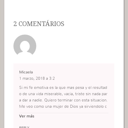
2 COMENTÁRIOS
Micaela
1 marzo, 2018 a 3:2
Si mi fe emotiva es la que mas pesa y el resultad
o de una vida miserable, vacia, triste sin nada par
a dar a nadie. Quiero terminar con esta situacion.
Me veo como una mujer de Dios ya sirviendolo c
on mi mejor siendo obrera. Pero solo lo veo, no a
Ver más
contece. No nazco de Dios aun. Mis ansiedades
me quieren matar el sueño que Dios colocó dentr
REPLY