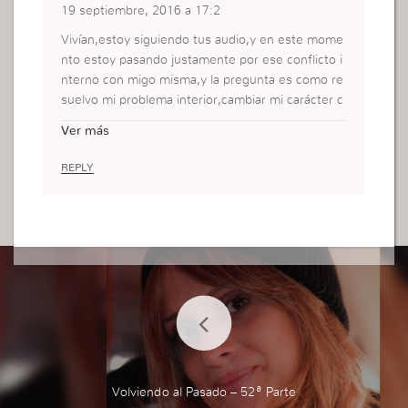
19 septiembre, 2016 a 17:2
Vivían,estoy siguiendo tus audio,y en este mome
nto estoy pasando justamente por ese conflicto i
nterno con migo misma,y la pregunta es como re
suelvo mi problema interior,cambiar mi carácter c
omportamiento actitudes son muchos puntos qu
Ver más
e tengo que resolver por que necesito tanto la pr
esencia de Dios en mi interior, me doy cuenta de
REPLY
la necesidad de ser llena del Espíritu Santo.Gracia
s,saludos
Volviendo al Pasado – 52ª Parte