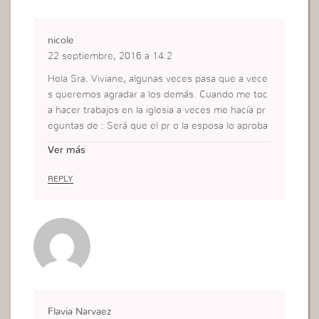
nicole
22 septiembre, 2016 a 14:2
Hola Sra. Viviane, algunas veces pasa que a vece
s queremos agradar a los demás. Cuando me toc
a hacer trabajos en la iglesia a veces me hacía pr
eguntas de : Será que el pr o la esposa lo aproba
rá? Qué dirán de mi trabajo?
Ver más
Pero cuando me pasa esto, el espíritu de Dios m
e dice de buscar la aprobación a él y no a las pers
REPLY
onas. Porque es solo Dios a quien servimos. Salu
dos muy cordiales
Flavia Narvaez