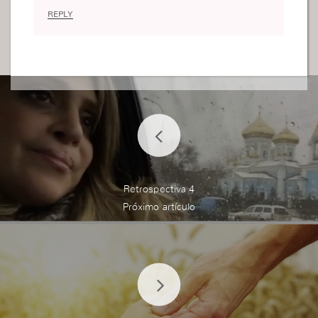
POR ESO, EXISTEN
Protagonistas de Nuestra Vida.
REPLY
MOMENTOS INOLVIDABLES,
Hagamos que «Nuestro Film
COSAS INEXPLICABLES Y
Personal» sea : ‘COLORIDO’,
PERSONAS
‘SATISFACTORIO’ y
INCOMPARABLES».
‘ELEGANTE’.
Un Alma Pensante Lo
● Elecciones
Exteriorizó y Su
versus
Dulzura la Llevó a
Decisiones
Postearlo : Mónica.
«TODO EL TIEMPO
●»SIEMPRE SOY
ELEGIMOS, LA VIDA
FELIZ».
SIEMPRE TIENE RIESGOS».
Aquella mañana de Mayo , ella
Textual
Retrospectiva 4
se enamoró aún más de él: SUS
Implica
OJOS LLENOS DE LÁGRIMAS
‘DETENERME PARA…’ Salga bien o
Y SU BOCA QUE DIJO: – ¡ TE AMO!
salga mal. Las
Erica. Ama tomar café.
INFLUENCIAS NO deben
Erudita en Geografía.
INVOLUCRARSE.
MUJERES LLENAS DE VIDA
En líneas generales, las
E HISTORIAS : ¡GRACIAS!
DECISIONES resultan ‘más’
Inspiración VIVA &
MECÁNICAS que las
DIVINA /