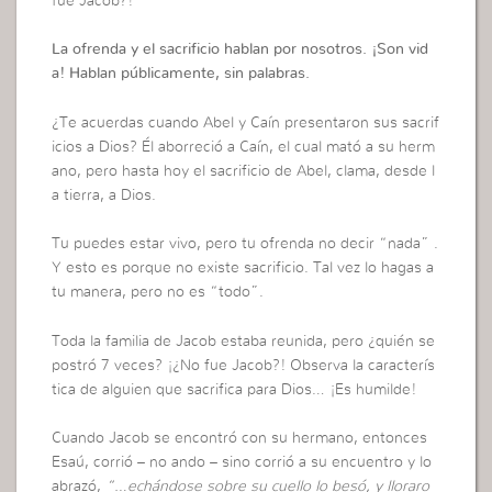
fue Jacob?!
La ofrenda y el sacrificio hablan por nosotros. ¡Son vid
a! Hablan públicamente, sin palabras.
¿Te acuerdas cuando Abel y Caín presentaron sus sacrif
icios a Dios? Él aborreció a Caín, el cual mató a su herm
ano, pero hasta hoy el sacrificio de Abel, clama, desde l
a tierra, a Dios.
Tu puedes estar vivo, pero tu ofrenda no decir “nada” .
Y esto es porque no existe sacrificio. Tal vez lo hagas a
tu manera, pero no es “todo”.
Toda la familia de Jacob estaba reunida, pero ¿quién se
postró 7 veces? ¡¿No fue Jacob?! Observa la caracterís
tica de alguien que sacrifica para Dios… ¡Es humilde!
Cuando Jacob se encontró con su hermano, entonces
Esaú, corrió – no ando – sino corrió a su encuentro y lo
abrazó,
“…echándose sobre su cuello lo besó, y lloraro