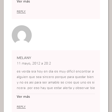
Ver más
A mi me ayudo mucho leer este mensaje , y me a
yuda mucho !
REPLY
MELANY
11 mayo, 2012 a 20:2
es verda sra hoy en dia es muy dificil encontrar a
alguien que sea sincero porque para quedar bien
y no es asi para ser amable se cree que uno es si
ncera. por eso hay que estar alerta y observar bie
n y ser la intencion.
Ver más
REPLY