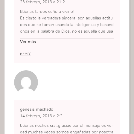
23 febrero, 2013 a 21:2
Buenas tardes señora vivine!
Es cierto la verdadera sincera, son aquellas actitu
des que se toman usando la inteligencia y basand
onos en la palabra de Dios, no es aquella que usa
mos para justificarnos, agradar o sencillamente p
Ver más
ara poder cumplir un capricho, quien no es sincer
o no agrada a Dios y el conoce nuestros pensami
REPLY
entos y deseos, ¿como engañarlo?.
genesis machado
14 febrero, 2013 a 2:2
buenas noches sra..gracias por el mensaje es ver
dad muchas veces somos engañadas por nosotra