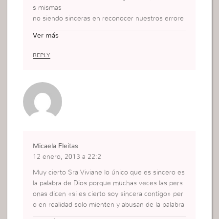
s mismas
no siendo sinceras en reconocer nuestros errore
s y tratar de cambiarlos,me eh dado cuenta que e
Ver más
sta falta de sinceridad con nosotras mismas nos i
mpide crecer en todos los sentidos..
REPLY
Micaela Fleitas
12 enero, 2013 a 22:2
Muy cierto Sra Viviane lo único que es sincero es
la palabra de Dios porque muchas veces las pers
onas dicen «si es cierto soy sincera contigo» per
o en realidad solo mienten y abusan de la palabra
«sinceridad».