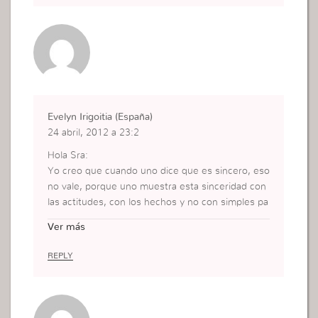
Evelyn Irigoitia (España)
24 abril, 2012 a 23:2
Hola Sra:
Yo creo que cuando uno dice que es sincero, eso
no vale, porque uno muestra esta sinceridad con
las actitudes, con los hechos y no con simples pa
labras.
Ver más
Somos sinceras cuando oímos la palabra de Dios
y las ponemos en practica.
REPLY
Bsos.