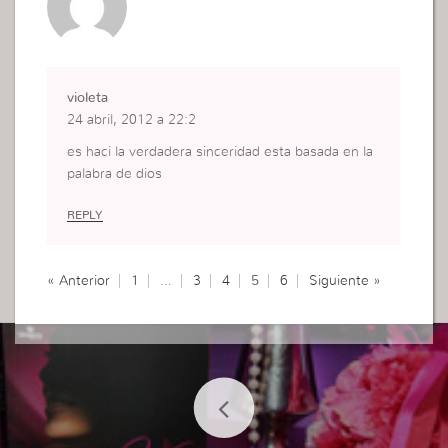
violeta
24 abril, 2012 a 22:2
es haci la verdadera sinceridad esta basada en la
palabra de dios
REPLY
« Anterior
1
…
3
4
5
6
Siguiente »