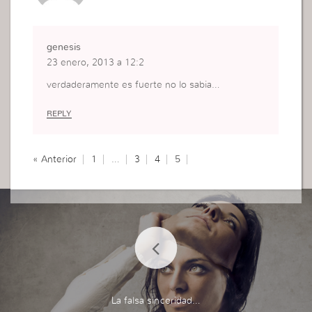
genesis
23 enero, 2013 a 12:2
verdaderamente es fuerte no lo sabia…
REPLY
« Anterior
1
…
3
4
5
La falsa sinceridad…