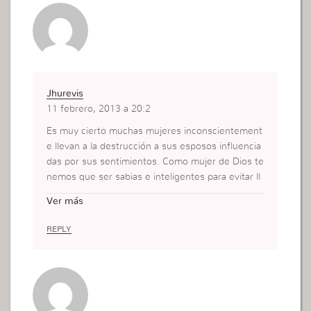
Jhurevis
11 febrero, 2013 a 20:2
Es muy cierto muchas mujeres inconscientement
e llevan a la destrucción a sus esposos influencia
das por sus sentimientos. Como mujer de Dios te
nemos que ser sabias e inteligentes para evitar ll
evar a sus esposos pensamientos negativos e ins
Ver más
eguridades. Yo no estoy casada todavía más estu
dios como estos me enseñan y me muestran que
REPLY
tan perjudicial puede ser para mi esposo mis sent
imientos.