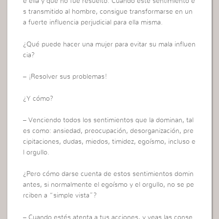
e ella y que no fue resuelto. Cuando este sentimiento e
s transmitido al hombre, consigue transformarse en un
a fuerte influencia perjudicial para ella misma.
¿Qué puede hacer una mujer para evitar su mala influen
cia?
– ¡Resolver sus problemas!
¿Y cómo?
– Venciendo todos los sentimientos que la dominan, tal
es como: ansiedad, preocupación, desorganización, pre
cipitaciones, dudas, miedos, timidez, egoísmo, incluso e
l orgullo.
¿Pero cómo darse cuenta de estos sentimientos domin
antes, si normalmente el egoísmo y el orgullo, no se pe
rciben a “simple vista”?
– Cuando estés atenta a tus acciones, y veas las conse