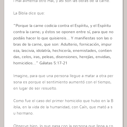
l mal alimenta otro mal, y así son las obras de la carne.
La Biblia dice que:
“
Porque la carne codicia contra el Espíritu, y el Espíritu
contra la carne; y éstos se oponen entre sí, para que no
podáis hacer lo que quisiereis… Y manifiestas son las o
bras de la carne, que son: Adulterio, fornicación, impur
eza, lascivia, idolatría, hechicería, enemistades, contien
das, celos, iras, peleas, disensiones, herejías, envidias,
homicidios…”
Gálatas 5:17-21
Imagine, para que una persona llegue a matar a otra per
sona es porque el sentimiento aumentó con el tiempo,
en lugar de ser resuelto.
Como fue el caso del primer homicidio que hubo en la B
iblia, en la vida de la humanidad, con Caín, que mató a s
u hermano.
Observe bien, lo que pasa con la persona que llega a co