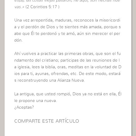
es[a]; las cosas viejas pasaron; he aquí, son hechas nue
vas.»
(2 Corintios 5:17 )
Una vez arrepentida, maduras, reconoces la misericordi
a y el perdón de Dios y te sientes más amada, porque s
abe que Él te perdonó y te amó, aún sin merecer el per
dón.
Ahí vuelves a practicar las primeras obras, que son el fu
ndamento del cristiano; participas de las reuniones de l
a iglesia, lees la biblia, oras, meditas en la voluntad de D
ios para ti, ayunas, ofrendas, etc. De este modo, estará
s reconstruyendo una Alianza Nueva.
La antigua, que usted rompió, Dios ya no está en ella, Él
le propone una nueva.
¿Aceptas?
COMPARTE ESTE ARTÍCULO