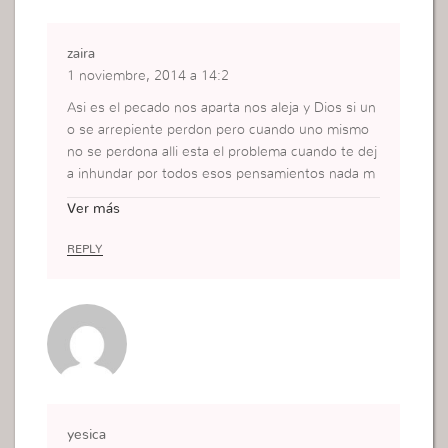
zaira
1 noviembre, 2014 a 14:2
Asi es el pecado nos aparta nos aleja y Dios si un
o se arrepiente perdon pero cuando uno mismo
no se perdona alli esta el problema cuando te dej
a inhundar por todos esos pensamientos nada m
as. Dios nos da la fuerza cuando de verdad quere
Ver más
mos es un dia a dia. pedir perdon y amar! porque
en verdad el no merece que nosotros le fallemos
REPLY
ya que el no nos falla pero tiene tanta misericordi
a, y eso nos ayuda a despues de pecar amarlo au
n mas
yesica