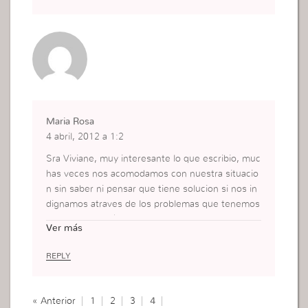
amos y finalmente conquistamos.
Bendiciones!!!
Maria Rosa
4 abril, 2012 a 1:2
Sra Viviane, muy interesante lo que escribio, muc
has veces nos acomodamos con nuestra situacio
n sin saber ni pensar que tiene solucion si nos in
dignamos atraves de los problemas que tenemos
. Mi vida cambió cuando yo realmente me indign
Ver más
e.
Bendiciones.
REPLY
« Anterior
1
2
3
4