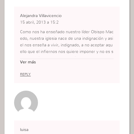
Alejandra Villavicencio
15 abril, 2013 a 15:2
Como nos ha enseñado nuestro líder Obispo Mac
edo, nuestra iglesia nace de una indignación y asi
el nos enseña a vivir, indignado, a no aceptar aqu
ello que el infiernos nos quiere imponer y no es s
ino a través de una indignación que podemos log
Ver más
rarlo. porque mientras nos mantengamos pasivo
aceptando esa situacion, viviéremos como verda
REPLY
deros fanáticos religiosos cuyas no vida no testifi
can de la grandeza del Dios que profesamos. clar
o, como bien lo expreso, no se trata de enojarno
s con otras personas, ni tener malos ojos, ni muc
ho menos juzgarla y si de indignarnos de la situac
ión. Agradezco enormemente las enseñanzas qu
e nos ofrecen y me hacen cada día un mejor ser
humano. Dios le continúe usando…Un abrazo
luisa