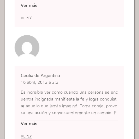
a a llegar a ningún lado y lo digo por experiencia.
Ver más
Vivir en la indignación hace la diferencia en nuest
ras vidas.
REPLY
Cecilia de Argentina
16 abril, 2012 a 2:2
Es increíble ver como cuando una persona se enc
uentra indignada manifiesta la fe y logra conquist
ar aquello que jamás imaginó. Toma coraje, provo
ca una acción y consecuentemente un cambio. P
ersonalmente lo veo como un cambio rotundo de
Ver más
actitud que hasta nos hace irreconocibles, perde
mos la verguenza, los miedos, las dudas, nos lanz
REPLY