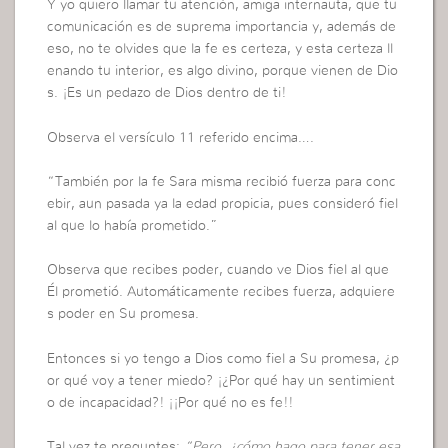
Y yo quiero llamar tu atención, amiga internauta, que tu
comunicación es de suprema importancia y, además de
eso, no te olvides que la fe es certeza, y esta certeza ll
enando tu interior, es algo divino, porque vienen de Dio
s. ¡Es un pedazo de Dios dentro de ti!
Observa el versículo 11 referido encima….
“También por la fe Sara misma recibió fuerza para conc
ebir, aun pasada ya la edad propicia, pues consideró fiel
al que lo había prometido.”
Observa que recibes poder, cuando ve Dios fiel al que
Él prometió. Automáticamente recibes fuerza, adquiere
s poder en Su promesa.
Entonces si yo tengo a Dios como fiel a Su promesa, ¿p
or qué voy a tener miedo? ¡¿Por qué hay un sentimient
o de incapacidad?! ¡¡Por qué no es fe!!
Tal vez te preguntes:
“Pero, ¿cómo hago para tener esa