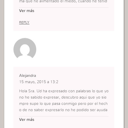
ma que he alimentado el miedo, cuando he tenid
o que tomar una decisión, este ha sido muchas v
Ver más
eces mi error, el que me ha parado y he tenido q
ue luchar mucho para vencerlo y llegar a tomar u
REPLY
na decisión, pero ahora que se, que es un sentim
iento que yo mismo alimento, voy a dar inmediata
mente un basta, porque una hija de Dios no pued
e estar alimentando algo que no viene de Dios, si
no de mi propio interior.
Alejandra
15 mayo, 2015 a 13:2
Hola Sra. Ud ha expresado con palabras lo que yo
no he sabido expresar, descubro aqui que yo sie
mpre supe lo que pasa conmigo pero por el hech
o de no saber expresarlo no he podido ser ayuda
da, le doy gracias a Dios y a ud. Ahora debo traba
Ver más
jar en esto y se que voy a vencer, pero sobre tod