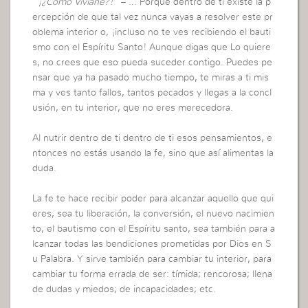
“¡¿Cómo Viviane?!”
– … Porque dentro de ti existe la p
ercepción de que tal vez nunca vayas a resolver este pr
oblema interior o, ¡incluso no te ves recibiendo el bauti
smo con el Espíritu Santo! Aunque digas que Lo quiere
s, no crees que eso pueda suceder contigo. Puedes pe
nsar que ya ha pasado mucho tiempo, te miras a ti mis
ma y ves tanto fallos, tantos pecados y llegas a la concl
usión, en tu interior, que no eres merecedora.
Al nutrir dentro de ti dentro de ti esos pensamientos, e
ntonces no estás usando la fe, sino que así alimentas la
duda.
La fe te hace recibir poder para alcanzar aquello que qui
eres, sea tu liberación, la conversión, el nuevo nacimien
to, el bautismo con el Espíritu santo, sea también para a
lcanzar todas las bendiciones prometidas por Dios en S
u Palabra. Y sirve también para cambiar tu interior, para
cambiar tu forma errada de ser: tímida; rencorosa; llena
de dudas y miedos; de incapacidades; etc.