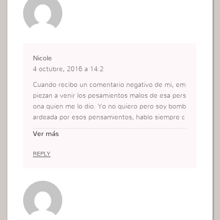
Nicole
4 octubre, 2016 a 14:2
Cuando recibo un comentario negativo de mi, em
piezan a venir los pesamientos malos de esa pers
ona quien me lo dio. Yo no quiero pero soy bomb
ardeada por esos pensamientos, hablo siempre c
on Dios pero que no se desaparecen hasta que y
Ver más
o tome una actitud. Después de escuchar este a
udio me di cuenta de que yo no defendía mi fe e
REPLY
n el momento que el diablo coloca malos pensam
ientos. Tardaba en reaccionar por eso sufría en m
i interior. Pero ahora que Dios me habló de defen
der mi fe. Las cosas van a cambiar