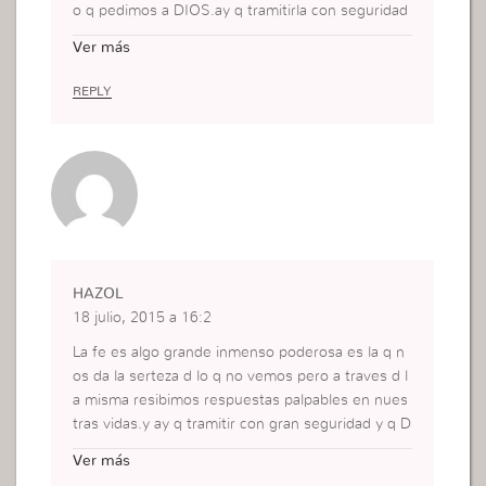
o q pedimos a DIOS.ay q tramitirla con seguridad
si tener dudas xq dios es el q nos ayuda a q la ma
Ver más
ntengamos firme asi como la mantubo ABRAHAM
Y SARA.
REPLY
HAZOL
18 julio, 2015 a 16:2
La fe es algo grande inmenso poderosa es la q n
os da la serteza d lo q no vemos pero a traves d l
a misma resibimos respuestas palpables en nues
tras vidas.y ay q tramitir con gran seguridad y q D
ios es tan poderoso q nos ayuda a mantenerla viv
Ver más
a.