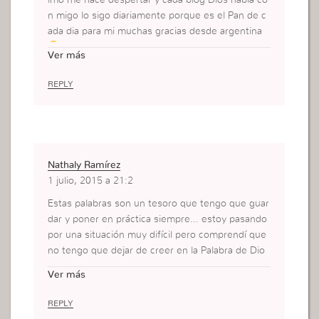
n migo lo sigo diariamente porque es el Pan de c
ada dia para mi muchas gracias desde argentina
Ver más
REPLY
Nathaly Ramírez
1 julio, 2015 a 21:2
Estas palabras son un tesoro que tengo que guar
dar y poner en práctica siempre… estoy pasando
por una situación muy difícil pero comprendí que
no tengo que dejar de creer en la Palabra de Dio
s, siempre tengo que ser definida en mi fe, cero
Ver más
sentimientos y hacer propósitos para disciplinarm
e mucho más.
REPLY