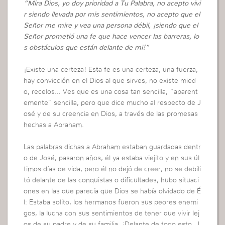
“Mira Dios, yo doy prioridad a Tu Palabra, no acepto vivi
r siendo llevada por mis sentimientos, no acepto que el
Señor me mire y vea una persona débil, ¡siendo que el
Señor prometió una fe que hace vencer las barreras, lo
s obstáculos que están delante de mi!”
¡Existe una certeza! Esta fe es una certeza, una fuerza,
hay convicción en el Dios al que sirves, no existe mied
o, recelos… Ves que es una cosa tan sencilla, “aparent
emente” sencilla, pero que dice mucho al respecto de J
osé y de su creencia en Dios, a través de las promesas
hechas a Abraham.
Las palabras dichas a Abraham estaban guardadas dentr
o de José; pasaron años, él ya estaba viejito y en sus úl
timos días de vida, pero él no dejó de creer, no se debili
tó delante de las conquistas o dificultades, hubo situaci
ones en las que parecía que Dios se había olvidado de É
l: Estaba solito, los hermanos fueron sus peores enemi
gos, la lucha con sus sentimientos de tener que vivir lej
os de su padre y de su familia. ¡Delante de todo esto, J