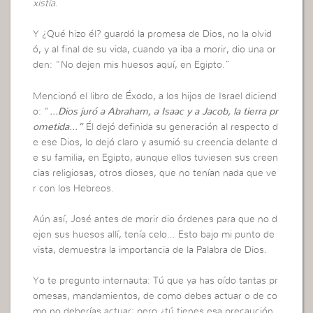
xistía.
Y ¿Qué hizo él? guardó la promesa de Dios, no la olvid
ó, y al final de su vida, cuando ya iba a morir, dio una or
den: “No dejen mis huesos aquí, en Egipto.”
Mencionó el libro de Éxodo, a los hijos de Israel diciend
o: “
…Dios juró a Abraham, a Isaac y a Jacob, la tierra pr
ometida…”
Él dejó definida su generación al respecto d
e ese Dios, lo dejó claro y asumió su creencia delante d
e su familia, en Egipto, aunque ellos tuviesen sus creen
cias religiosas, otros dioses, que no tenían nada que ve
r con los Hebreos.
Aún así, José antes de morir dio órdenes para que no d
ejen sus huesos allí, tenía celo… Esto bajo mi punto de
vista, demuestra la importancia de la Palabra de Dios.
Yo te pregunto internauta: Tú que ya has oído tantas pr
omesas, mandamientos, de como debes actuar o de co
mo no deberías actuar; pero ¿tú tienes esa precaución