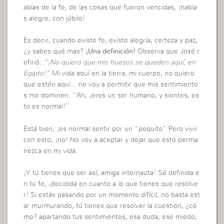
ablas de la fe, de las cosas que fueron vencidas, ¡habla
s alegre, con júbilo!
Es decir, cuando existe fe, existe alegría, certeza y paz,
¿y sabes qué mas?
¡Una definición!
Observa que José r
efirió:
“¡No quiero que mis huesos se queden aquí, en
Egipto!”
Mi vida aquí en la tierra, mi cuerpo, no quiero
que estén aquí… no voy a permitir que mis sentimiento
s me dominen. “Ah, ¡eres un ser humano, y sientes, es
to es normal!”
Está bien, ¡es normal sentir por un “poquito” Pero vivir
con esto, ¡no! No voy a aceptar y dejar que esto perma
nezca en mi vida.
¡Y tú tienes que ser así, amiga internauta! Sé definida e
n tu fe, ¡decidida en cuanto a lo que tienes que resolve
r! Si estás pasando por un momento difícil, no basta est
ar murmurando, tú tienes que resolver la cuestión, ¿có
mo? apartando tus sentimientos, esa duda, ese miedo,