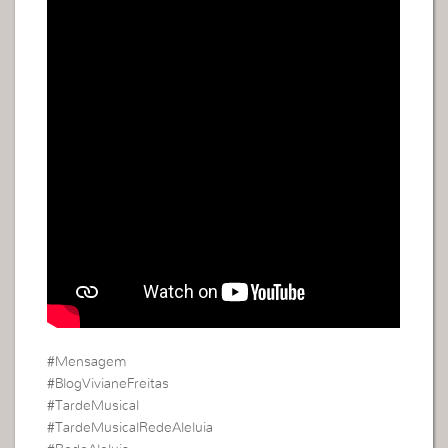
#Mensagem
#BlogVivianeFreitas
#TardeMusical
#TardeMusicalRedeAleluia