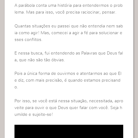
A parábola conta uma história para entendermos o prob
lema. Mas para isso, você precisa raciocinar, pensar.
Quantas situações eu passei que não entendia nem sab
ia como agir! Mas, comecei a agir a fé para solucionar e
sses conflitos.
E nessa busca, fui entendendo as Palavras que Deus fal
a, que não são tão óbvias.
Pois a única forma de ouvirmos e atentarmos ao que El
e diz, com mais precisão, é quando estamos precisand
o.
Por isso, se você está nessa situação, necessitada, apro
veite para ouvir o que Deus quer falar com você. Seja h
umilde e sujeite-se!