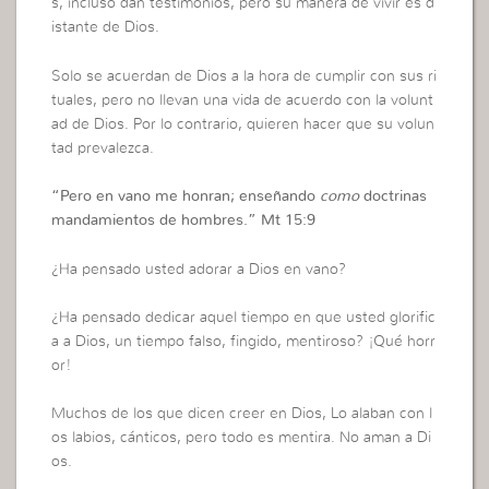
s, incluso dan testimonios, pero su manera de vivir es d
istante de Dios.
Solo se acuerdan de Dios a la hora de cumplir con sus ri
tuales, pero no llevan una vida de acuerdo con la volunt
ad de Dios. Por lo contrario, quieren hacer que su volun
tad prevalezca.
“
Pero en vano me honran; enseñando
como
doctrinas
mandamientos de hombres.
” Mt 15:9
¿Ha pensado usted adorar a Dios en vano?
¿Ha pensado dedicar aquel tiempo en que usted glorific
a a Dios, un tiempo falso, fingido, mentiroso? ¡Qué horr
or!
Muchos de los que dicen creer en Dios, Lo alaban con l
os labios, cánticos, pero todo es mentira. No aman a Di
os.