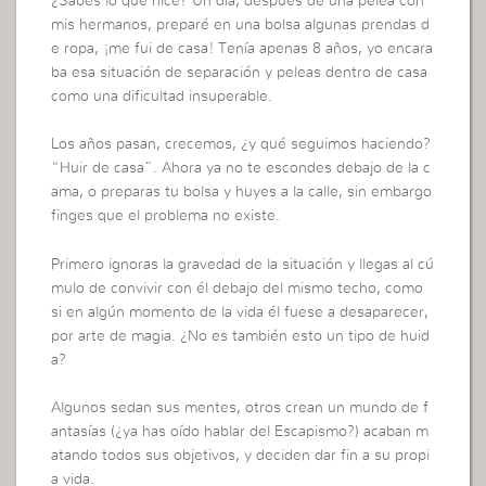
¿Sabes lo que hice? Un día, después de una pelea con
mis hermanos, preparé en una bolsa algunas prendas d
e ropa, ¡me fui de casa! Tenía apenas 8 años, yo encara
ba esa situación de separación y peleas dentro de casa
como una dificultad insuperable.
Los años pasan, crecemos, ¿y qué seguimos haciendo?
“Huir de casa”. Ahora ya no te escondes debajo de la c
ama, o preparas tu bolsa y huyes a la calle, sin embargo
finges que el problema no existe.
Primero ignoras la gravedad de la situación y llegas al cú
mulo de convivir con él debajo del mismo techo, como
si en algún momento de la vida él fuese a desaparecer,
por arte de magia. ¿No es también esto un tipo de huid
a?
Algunos sedan sus mentes, otros crean un mundo de f
antasías (¿ya has oído hablar del Escapismo?) acaban m
atando todos sus objetivos, y deciden dar fin a su propi
a vida.