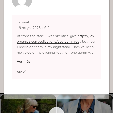
JerryraF
16 mayo, 2025 a 6:2
At from the start, I was skeptical give
https://joy
organics.com/collections/cbd-gummies
, but now
I provision them in my nightstand. They’ve beco
me voice of my evening routine—one gummy, a
cup of tea, and I’m good to go. I don’t perceive s
Ver más
trident or weird, nothing but stillness and cordial
to wind down. The flavor’s in actuality in actuality
REPLY
fitting too, which surprised me. No weird afterta
ste like some others I’ve tried. If your perception
runs a mile a minute at cimmerian dark or you’re
honest tough to ease after manipulate, these are
for all significance checking out.