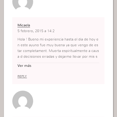
Micaela
5 febrero, 2015 a 14:2
Hola ! Bueno mi experiencia hasta.el dia de hoy e
n este ayuno fue muy buena ya que vengo de es
tar completament. Muerta espiritualmente a caus
a d decisiones erradas y dejarme llevar por mis s
entimientos y no dar oido al pastor y alos q cuida
Ver más
ban d mi ! Yo tome este ayuno.como el ultimo int
ento. Me decidi a dar todo y es algo tan maravillo
REPLY
so lo que Dios esta haciendo en mi que n tengo
palabras para agradecerle y describir lo.qe.estoy
viviendo. Y ya determine que en este ayuno voy
a recibir el bautismo en el Espiritu Santo. Si teng
o qe pasar un mensaje o dejar algo de este.ayun
o es.que nos lanzemos de lleno a los brazos de J
esus. Si estan apartadas o con algo q las acusa y