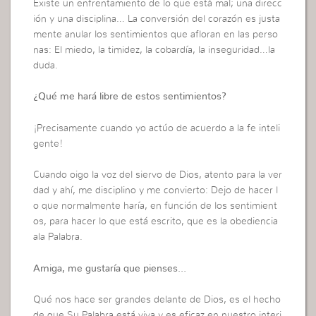
Existe un enfrentamiento de lo que está mal; una direcc
ión y una disciplina… La conversión del corazón es justa
mente anular los sentimientos que afloran en las perso
nas: El miedo, la timidez, la cobardía, la inseguridad…la
duda.
¿Qué me hará libre de estos sentimientos?
¡Precisamente cuando yo actúo de acuerdo a la fe inteli
gente!
Cuando oigo la voz del siervo de Dios, atento para la ver
dad y ahí, me disciplino y me convierto: Dejo de hacer l
o que normalmente haría, en función de los sentimient
os, para hacer lo que está escrito, que es la obediencia
ala Palabra.
Amiga, me gustaría que pienses…
Qué nos hace ser grandes delante de Dios, es el hecho
de que Su Palabra está viva y es eficaz en nuestro interi