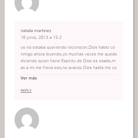
natalia martinez
16 junio, 2013 a 15:2
yo no estaba queriendo reconocer,Dios hablo co
nmigo ahora leyendo,yo muchas veces me quedo
diciendo quien tiene Espiritu de Dios es osado,m
as a mi me frena eso,no avanzo Dios hasta me co
loco en lugares para actuar romper eso y yo m ed
Ver más
ejo vencer y cómo ÉL me v acolocar imagino com
o a Juan confiandome esa misión
REPLY