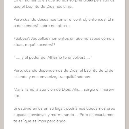
En el momento en que somos sorprendidas permitimos
que el Espíritu de Dios nos dirija.
Pero cuando deseamos tomar el control, entonces, Él n
o descenderá sobre nosotras….
¿Sabes?, ¿aquellos momentos en que no sabes cómo a
ctuar, o qué sucederá?
“…. y el poder del Altísimo te envolverá….”
Pero, cuando dependemos de Dios, el Espíritu de Él de
sciende y nos envuelve, tranquilizándonos.
María llamó la atención de Dios. Ahí…. surgió el imprevi
sto.
Si estuviéramos en su lugar, podríamos quedarnos preo
cupadas, ansiosas y murmurando…. Pero es exactamen
te así que salimos perdiendo.