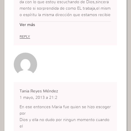
da con lo que estoy escuchando de Dios,sincera
mente si sorprendida de como EL trabaja,el mism
o espíritu la misma dirección que estamos recibie
ndo en la reunión sobre todo ahora en la CAMPA
Ver más
ÑA,Dios hablo las misma palabras antes mismo q
ue empezara,hablo conmigo esto,y después escu
REPLY
cho en la reunión y por el testimonio y tal y ahora
lo que fue escrito aquí hace meses atrás es muy
fuerte
Tania Reyes Méndez
1 mayo, 2013 a 21:2
En ese entonces Maria fue quien se hizo escoger
por
Dios y ella no dudo por ningun momento cuando
el