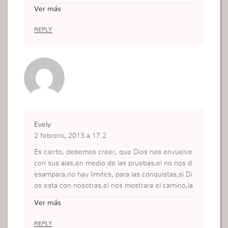
le dijo que ella se quedaria embarazada del hijo d
Ver más
e Dios
el ccual vendria para traer la salvacion a los que e
REPLY
n el creyera.y ahora Dios quiere que nosotros no
s embarezemos del ESPIRITU SANTO porque es l
a unica
manera de de tener nuestra Salvacion .Pero tene
mos que
buscarlo todos los dias para asi no dar chanse al
diablo
que no encuentre nada de que acusarnos.
Evely
2 febrero, 2013 a 17:2
Es cierto, debemos creer, que Dios nos envuelve
con sus alas,en medio de las pruebas,el no nos d
esampara,no hay limites, para las conquistas,si Di
os esta con nosotras,el nos mostrara el camino,la
salida, solo debemos confiar…para EL No hay imp
Ver más
edimentos….
REPLY