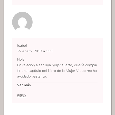
Isabel
29 enero, 2013 a 11:2
Hola,
En relación a ser una mujer fuerte, quería compar
tir una capítulo del Libro de la Mujer V que me ha
ayudado bastante.
Capítulo : Ella es fuerte
Ver más
La fuerza a la que se refiere este capítulo del Libr
o de la Mujer V no es a la fuerza física sino la me
REPLY
ntal o espiritual.
La mujer V es fuerte de mente porque ella, no ac
epta los pensamientos negativos que le llegan si