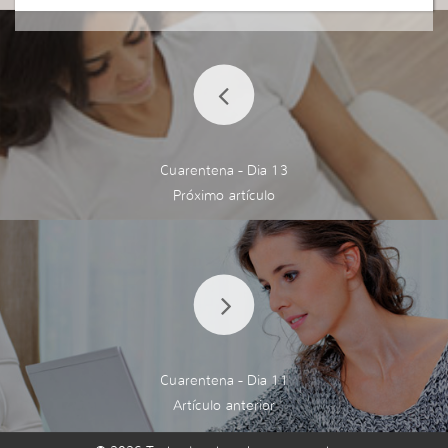
no que por el contrario, los combate, determina l
o que quiere y sigue adelante.
Ella cree en sí misma y nada que le digan contrari
o le hace desistir sino todo lo contrario, es deter
minada.
Y además cree en las promesas de Dios.
Ella cuenta con su fuerza y la de Dios .
Por eso combate, determina y persevera hasta el
Cuarentena - Dia 13
fin, por eso conquista, y hace la diferencia.
Esta semana leí en el Libro de Hebreos me llamó
la atención un versículo que me ayudó:
«El sacrificio de Jesús fue completo y total, un so
lo sacrificio bastó para determinar la salvación y la
victoria sobre todos sus enemigos, de forma que
El está esperando que todos sus enemigos sean
puestos debajo de sus pies».
Y si este sacrificio fue suficiente para nuestra sal
vación, cuanto más lo será para la liberación?
Cuarentena - Dia 11
Así como David sacrificaba e iba a la batalla, El sa
crificio por nuestra salvación está hecho, pero es
o no evita que vayamos al combate, hasta poner