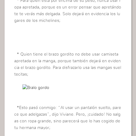
· * Para quien está por encima de su peso, nunca usar r
opa apretada, porque es un error pensar que apretándo
te te verás más delgada. Solo dejará en evidencia los lu
gares de los michelines;
· * Quien tiene el brazo gordito no debe usar camiseta
apretada en la manga, porque también dejará en eviden
cia el brazo gordito. Para disfrazarlo usa las mangas suel
tecitas;
· *Esto pasó conmigo: “Al usar un pantalón suelto, pare
ce que adelgazas”, dijo Viviane. Pero, ¡cuidado! No salg
as con ropa grande, sino parecerá que lo has cogido de
tu hermana mayor;