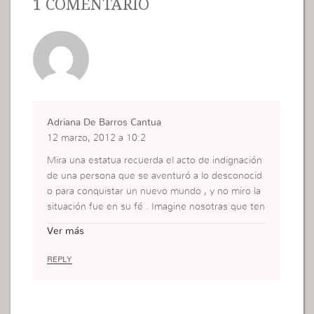
1 COMENTÁRIO
Adriana De Barros Cantua
12 marzo, 2012 a 10:2
Mira una estatua recuerda el acto de indignación
de una persona que se aventuró a lo desconocid
o para conquistar un nuevo mundo , y no miro la
situación fue en su fé . Imagine nosotras que ten
emos lo mas valioso dentro de nosotras no há pr
Ver más
ecio es un privilegio muy grande.
Besitos
REPLY
Dri