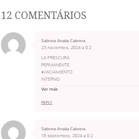
12 COMENTÁRIOS
Sabrina Analia Cabrera
23 noviembre, 2024 a 0:2
LA FRESCURA
PERMANENTE
•VACIAMIENTO
INTERNO
•AHOGO
Ver más
•APARIENCIA
VERSUS
REPLY
•ENTERRAR EL PASADO
POR UN PRESENTE Y UN
FUTURO.
Sabrina Analia Cabrera
•MENTALIDAD NUEVA
16 septiembre, 2024 a 0:2
(EL ENCARE DE LA