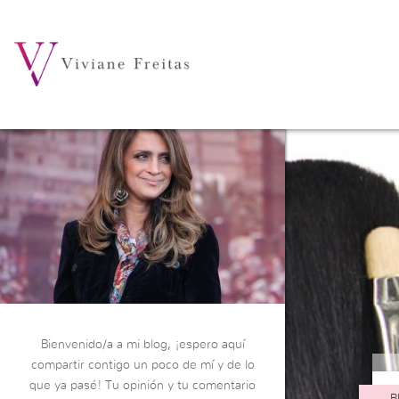
Bienvenido/a a mi blog, ¡espero aquí
compartir contigo un poco de mí y de lo
que ya pasé! Tu opinión y tu comentario
B