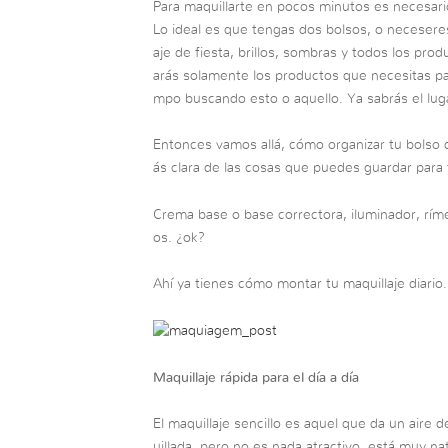
Para maquillarte en pocos minutos es necesari
Lo ideal es que tengas dos bolsos, o neceseres
aje de fiesta, brillos, sombras y todos los pro
arás solamente los productos que necesitas par
mpo buscando esto o aquello. Ya sabrás el lugar
Entonces vamos allá, cómo organizar tu bolso d
ás clara de las cosas que puedes guardar para
Crema base o base correctora, iluminador, rímel
os. ¿ok?
Ahí ya tienes cómo montar tu maquillaje diario.
Maquillaje rápida para el día a día
El maquillaje sencillo es aquel que da un aire 
uillada, pero no es nada atractivo, está muy nat