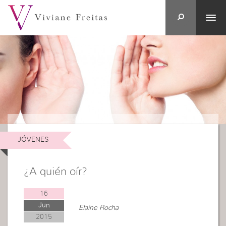
JÓVENES
¿A quién oír?
16
Jun
Elaine Rocha
2015