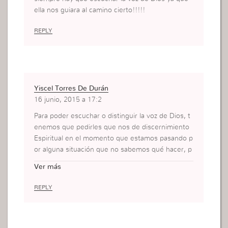
ella nos guiara al camino cierto!!!!!
REPLY
Yiscel Torres De Durán
16 junio, 2015 a 17:2
Para poder escuchar o distinguir la voz de Dios, t
enemos que pedirles que nos de discernimiento
Espiritual en el momento que estamos pasando p
or alguna situación que no sabemos qué hacer, p
orque son tanta las cosas que escuchamos y que
Ver más
pensamos que es la correcta, pero no lo es, porq
ue el diablo hace de todo para que caigamos en s
REPLY
u trampa, por eso es importante analizar qué es l
o que estamos escuchando si viene de Dios o n
o.