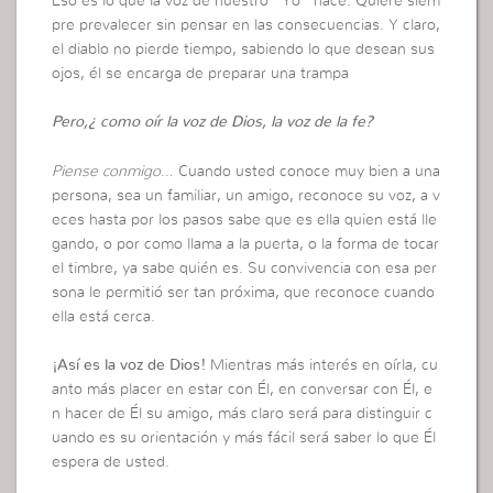
Eso es lo que la voz de nuestro “Yo” hace. Quiere siem
pre prevalecer sin pensar en las consecuencias. Y claro,
el diablo no pierde tiempo, sabiendo lo que desean sus
ojos, él se encarga de preparar una trampa
Pero,¿ como oír la voz de Dios, la voz de la fe?
Piense conmigo
… Cuando usted conoce muy bien a una
persona, sea un familiar, un amigo, reconoce su voz, a v
eces hasta por los pasos sabe que es ella quien está lle
gando, o por como llama a la puerta, o la forma de tocar
el timbre, ya sabe quién es. Su convivencia con esa per
sona le permitió ser tan próxima, que reconoce cuando
ella está cerca.
¡Así es la voz de Dios!
Mientras más interés en oírla, cu
anto más placer en estar con Él, en conversar con Él, e
n hacer de Él su amigo, más claro será para distinguir c
uando es su orientación y más fácil será saber lo que Él
espera de usted.