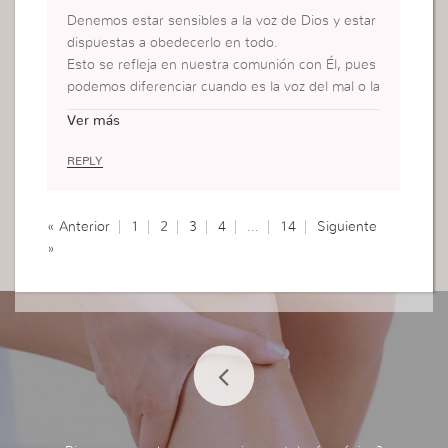
Denemos estar sensibles a la voz de Dios y estar
dispuestas a obedecerlo en todo.
Esto se refleja en nuestra comunión con Él, pues
podemos diferenciar cuando es la voz del mal o la
del nuestro “yo”; a su vez si es la voz de Dios, ell
Ver más
a es directa, sin duda alguna, para esto debemos
tener una total alianza y dependencia de nuestro
REPLY
Padre.
« Anterior
1
2
3
4
…
14
Siguiente
»