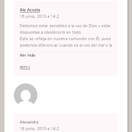
Ale Acosta
16 junio, 2015 a 14:2
Debemos estar sensibles a la voz de Dios y estar
dispuestas a obedecerlo en todo.
Esto se refleja en nuestra comunión con Él, pues
podemos diferenciar cuando es la voz del mal o la
del nuestro “yo”; a su vez si es la voz de Dios, ell
Ver más
a es directa, sin duda alguna, para esto debemos
tener una total alianza y dependencia con nuestr
REPLY
o Padre.
Alexandra
16 junio, 2015 a 14:2