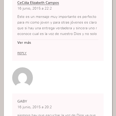
CeCiilia Elizabeth Campos
16 junio, 2015 a 22:2
Este es un mensaje muy importante es perfecto
para mi como joven y para otras jóvenes es claro
que si hay una entrega verdadera y sincera uno r
econoce cual es la voz de nuestro Dios y no solo
vive reconociendo , se vive prácticando la palabra
Ver más
de Dios, mas todo eso no le gusta a diablo es por
eso que coloca tentaciónes , pensamientos nega
REPLY
tivos mas cuando una pone en primer lugar a Dio
s uno reprende todo pensamiento negativo porq
ue el diablo trabajo asi colocando duda mas Dios
en primer lugar ni los pensamientos del diablo pu
eden impedir la comunion con Dios.
GABY
16 junio, 2015 a 20:2
siempre hay que escuchar la voz de Dios ya que