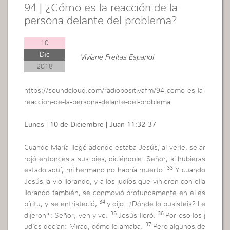
94 | ¿Cómo es la reacción de la
persona delante del problema?
10
Dic
Viviane Freitas Español
2018
https://soundcloud.com/radiopositivafm/94-como-es-la-
reaccion-de-la-persona-delante-del-problema
Lunes | 10 de Diciembre | Juan 11:32-37
Cuando María llegó adonde estaba Jesús, al verle, se ar
rojó entonces a sus pies, diciéndole: Señor, si hubieras
33
estado aquí, mi hermano no habría muerto.
Y cuando
Jesús la vio llorando, y a los judíos que vinieron con ella
llorando también, se conmovió profundamente en el es
34
píritu, y se entristeció,
y dijo:
¿Dónde lo pusisteis?
Le
35
36
dijeron*: Señor, ven y ve.
Jesús lloró.
Por eso los j
37
udíos decían: Mirad, cómo lo amaba.
Pero algunos de