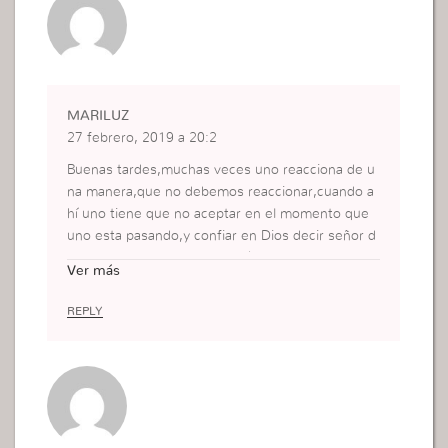
MARILUZ
27 febrero, 2019 a 20:2
Buenas tardes,muchas veces uno reacciona de u
na manera,que no debemos reaccionar,cuando a
hí uno tiene que no aceptar en el momento que
uno esta pasando,y confiar en Dios decir señor d
ame una salida dame dirección que hago confiar,
Ver más
se que EL, no nos desampara solo tomar lasa cos
as con calma y decir Dios proveerá,y no murmura
REPLY
r ni reclamar,como hizo Maria.