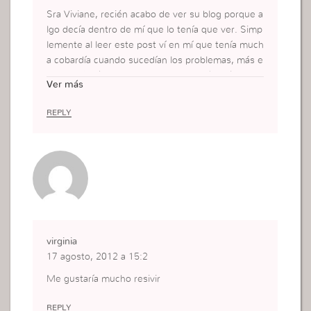
Sra Viviane, recién acabo de ver su blog porque a
lgo decía dentro de mí que lo tenía que ver. Simp
lemente al leer este post ví en mí que tenía much
a cobardía cuando sucedían los problemas, más e
l Señor Jesús en este ayuno de 21 días sé que s
Ver más
acá toda influencia que no fuera de él. Le mando
un saludo grande desde Argentina. Dios la bendi
REPLY
ga aún más.
virginia
17 agosto, 2012 a 15:2
Me gustaría mucho resivir
REPLY