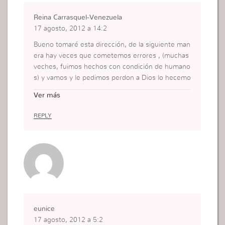
Reina Carrasquel-Venezuela
17 agosto, 2012 a 14:2
Bueno tomaré esta dirección, de la siguiente man
era hay veces que cometemos errores , (muchas
veches, fuimos hechos con condición de humano
s) y vamos y le pedimos perdon a Dios lo hecemo
s creyendo en el momento pero luego viene el di
Ver más
ablo con sus cochinas dudas y perdemos todo aq
uel arrepentimiento sintiendonos mal, entonces
REPLY
es hay donde debemos confiar amarrando esas d
udas porque Dios nos dijo que el nos perdonaría
siempre y cuando fuesemos totalmente sinceros,
y es totalmente cierto. Confiemos con todas nue
stras fuerzas El nunca falla.
EN LA FE
eunice
17 agosto, 2012 a 5:2