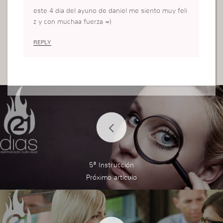
este 4 dia del ayuno de daniel me siento muy feli
z y con muchaa fuerza =)
REPLY
5ª Instrucción