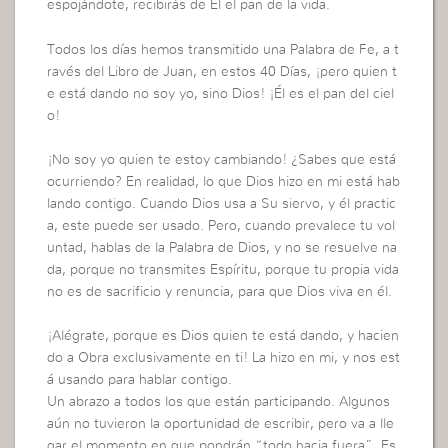
espojándote, recibirás de Él el pan de la vida.
Todos los días hemos transmitido una Palabra de Fe, a t
ravés del Libro de Juan, en estos 40 Días, ¡pero quien t
e está dando no soy yo, sino Dios! ¡Él es el pan del ciel
o!
¡No soy yo quien te estoy cambiando! ¿Sabes que está
ocurriendo? En realidad, lo que Dios hizo en mi está hab
lando contigo. Cuando Dios usa a Su siervo, y él practic
a, este puede ser usado. Pero, cuando prevalece tu vol
untad, hablas de la Palabra de Dios, y no se resuelve na
da, porque no transmites Espíritu, porque tu propia vida
no es de sacrificio y renuncia, para que Dios viva en él.
¡Alégrate, porque es Dios quien te está dando, y hacien
do a Obra exclusivamente en ti! La hizo en mi, y nos est
á usando para hablar contigo.
Un abrazo a todos los que están participando. Algunos
aún no tuvieron la oportunidad de escribir, pero va a lle
gar el momento en que pondrán “todo hacia fuera”. Es