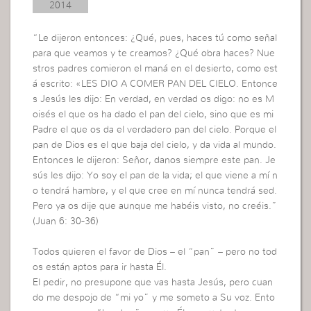
2014
“Le dijeron entonces: ¿Qué, pues, haces tú como señal
para que veamos y te creamos? ¿Qué obra haces? Nue
stros padres comieron el maná en el desierto, como est
á escrito: «LES DIO A COMER PAN DEL CIELO. Entonce
s Jesús les dijo: En verdad, en verdad os digo: no es M
oisés el que os ha dado el pan del cielo, sino que es mi
Padre el que os da el verdadero pan del cielo. Porque el
pan de Dios es el que baja del cielo, y da vida al mundo.
Entonces le dijeron: Señor, danos siempre este pan. Je
sús les dijo: Yo soy el pan de la vida; el que viene a mí n
o tendrá hambre, y el que cree en mí nunca tendrá sed.
Pero ya os dije que aunque me habéis visto, no creéis.”
(Juan 6: 30-36)
Todos quieren el favor de Dios – el “pan” – pero no tod
os están aptos para ir hasta Él.
El pedir, no presupone que vas hasta Jesús, pero cuan
do me despojo de “mi yo” y me someto a Su voz. Ento