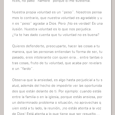
nces, no paso “hambre” porque Él me sustenta.
Nuestra propia voluntad es un “peso”. Nosotros pensa
mos lo contrario, que nuestra voluntad es agradable y u
n es “peso” agradar a Dios. Pero ¡No es verdad! Es una
ilusión. Nuestra voluntad es lo que nos perjudica.
¿Ya te has dado cuenta que tu voluntad no es buena?
Quieres defenderte, preocuparte, hacer las cosas a tu
manera, que las personas entiendan tu forma de ser, tu
pasado, eres intolerante con quien erra… entre tantas o
tras cosas, fruto de tu voluntad, que acaba por revelars
e un “fardo”.
Observa que la ansiedad, es algo hasta perjudicial a tu s
alud, además del hecho de impedirte ver las oportunida
des que están delante de ti. Por ejemplo: cuando estás
entre la familia o en la iglesia, porque estás ansiosa, por
un determinado problema o situación, no aprovechas q
uien está a tu lado, la reunión, ¡no estás atenta a la voz
de Dios! Está atenta a lo que tiene que ser resuelto….