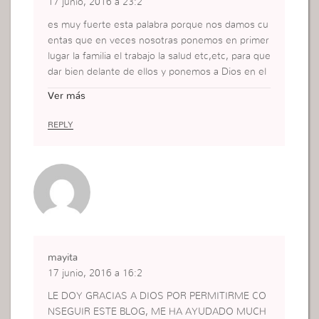
17 junio, 2016 a 23:2
es muy fuerte esta palabra porque nos damos cu
entas que en veces nosotras ponemos en primer
lugar la familia el trabajo la salud etc,etc, para que
dar bien delante de ellos y ponemos a Dios en el
segundo lugar y no deber ser asi tenemos que p
Ver más
oner a Dios en primer lugar para que el mismo ha
ga su obra en nosotras y pasa eso tenemos el ay
REPLY
uno de daniel que es una oportunidad para cambi
ar nuestras decisiones
mayita
17 junio, 2016 a 16:2
LE DOY GRACIAS A DIOS POR PERMITIRME CO
NSEGUIR ESTE BLOG, ME HA AYUDADO MUCH