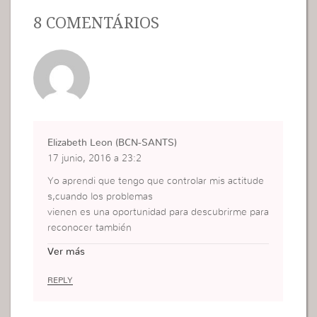
8 COMENTÁRIOS
Elizabeth Leon (BCN-SANTS)
17 junio, 2016 a 23:2
Yo aprendi que tengo que controlar mis actitude
s,cuando los problemas
vienen es una oportunidad para descubrirme para
reconocer también
madurar y refletir en mi actitud exterior y no vivir
Ver más
por una Fe inteligente.y para entrar al Reino de lo
s cielos será con violencia.
REPLY