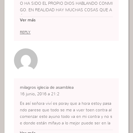
O HA SIDO EL PROPIO DIOS HABLANDO CONMI
GO. EN REALIDAD HAY MUCHAS COSAS QUE A
ÚN DEBO CAMBIAR Y ESTA ES UNA OPORTUNI
Ver más
DAD PARA HACERLO.
REPLY
milagros iglecia de asamblea
16 junio, 2016 a 21:2
Es así señora viví es poray que a hora estoy pasa
ndo parese que todo se me a vuer toen contra al
comenzar este ayuno todo va en mi contra y no s
e donde están mifayo a lo mejor puede ser en la
oración será en mi manera de orar