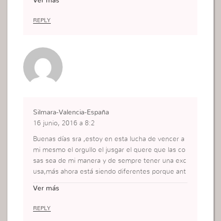
Ver más
REPLY
Silmara-Valencia-España
16 junio, 2016 a 8:2
Buenas días sra ,estoy en esta lucha de vencer a
mi mesmo el orgullo el jusgar el quere que las co
sas sea de mi manera y de sempre tener una exc
usa,más ahora está siendo diferentes porque ant
es yo sempre estaba orando y haste mismo na or
Ver más
aciones lloraba diciendo que no quería ser este ti
po de mujer más de nada adiantava,ahora no sólo
REPLY
estoy orando pero estoy tomando actitudes cont