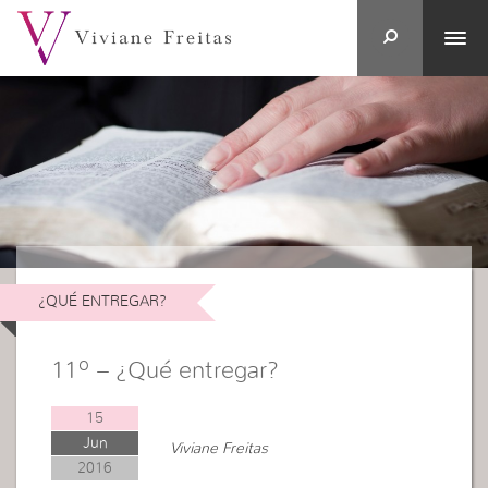
¿QUÉ ENTREGAR?
11º – ¿Qué entregar?
15
Jun
Viviane Freitas
2016