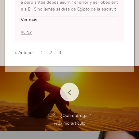
a pero antes debes asumir el error y ser obedient
e a El. Sino jamas saldrás de Egipto de la esclavit
ud. En este pots me di cuenta que yo estaba escl
Ver más
ava a mi error que es terquedad no escucho lo q
ue me enseñan que debo dar oídos, porque es Di
REPLY
os que me moldea atraves de las personas.
« Anterior
1
2
3
12º – ¿Qué entregar?