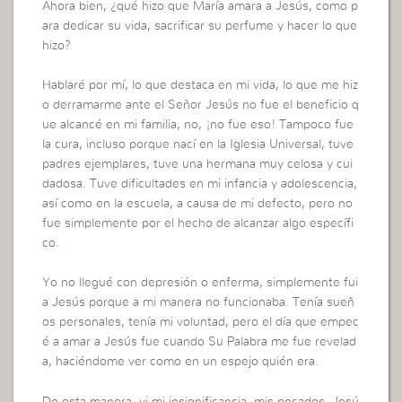
Ahora bien, ¿qué hizo que María amara a Jesús, como p
ara dedicar su vida, sacrificar su perfume y hacer lo que
hizo?
Hablaré por mí, lo que destaca en mi vida, lo que me hiz
o derramarme ante el Señor Jesús no fue el beneficio q
ue alcancé en mi familia, no, ¡no fue eso! Tampoco fue
la cura, incluso porque nací en la Iglesia Universal, tuve
padres ejemplares, tuve una hermana muy celosa y cui
dadosa. Tuve dificultades en mi infancia y adolescencia,
así como en la escuela, a causa de mi defecto, pero no
fue simplemente por el hecho de alcanzar algo específi
co.
Yo no llegué con depresión o enferma, simplemente fui
a Jesús porque a mi manera no funcionaba. Tenía sueñ
os personales, tenía mi voluntad, pero el día que empec
é a amar a Jesús fue cuando Su Palabra me fue revelad
a, haciéndome ver como en un espejo quién era.
De esta manera, vi mi insignificancia, mis pecados. Jesú