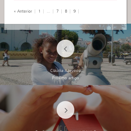
« Anterior
1
…
7
8
9
Cláudia Azevedo