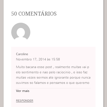
50 COMENTÁRIOS
Caroline
Novembro 17, 2014 às 15:58
Muito bacana esse post , realmente muitas vai p
elo sentimento e nao pelo raciocinio , e isso faz
muitas vezes sermos ate ignorante porque nunca
ouvimos so falamos e pensamos o que queremo
s , e isso e algo que vai prejudicar , entao temos
Ver mais
que mudar e ser sensivel a voz de Deus…. A mud
ança requer um sacrificio em troca!!
RESPONDER