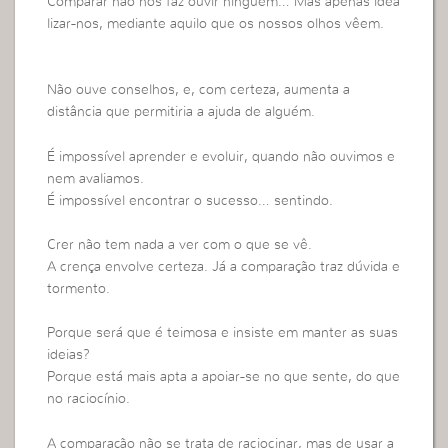
Comparar não nos faz ouvir ninguém… Mas apenas idea
lizar-nos, mediante aquilo que os nossos olhos vêem.
Não ouve conselhos, e, com certeza, aumenta a
distância que permitiria a ajuda de alguém.
É impossível aprender e evoluir, quando não ouvimos e
nem avaliamos.
É impossível encontrar o sucesso… sentindo.
Crer não tem nada a ver com o que se vê.
A crença envolve certeza. Já a comparação traz dúvida e
tormento.
Porque será que é teimosa e insiste em manter as suas
ideias?
Porque está mais apta a apoiar-se no que sente, do que
no raciocínio.
A comparação não se trata de raciocinar, mas de usar a