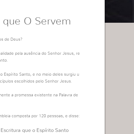
s que O Servem
vos de Deus?
alidade pela ausência do Senhor Jesus, re
anto.
 Espírito Santo, e no meio deles surgiu u
ípulos escolhidos pelo Senhor Jesus.
elmente a promessa existente na Palavra de
bleia composta por 120 pessoas, e disse:
Escritura que o Espírito Santo