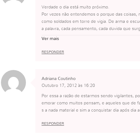
Verdade o dia está muito próximo.
Por vezes não entendemos o porque das coisas, m
como soldados em torre de vigia. De arma e escu
a palavra, cada pensamento, cada duvida que surg
ão minha.
Ver mais
Por vezes agimos como auto suficientes, mas a v
alavra eu não sou nada.
RESPONDER
Obrigada pelo alerta,
Adriana Coutinho
Outubro 17, 2012 às 16:20
Por essa a razão de estarmos sendo vigilantes, po
emorar como muitos pensam, e aqueles que de fa
s a nada material e sim a conquistar dia após dia a
RESPONDER