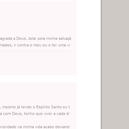
rada a Deus, zelar pela minha salvaçã
ntades, ir contra o meu eu e ter uma vi
ele que nos amou e nos deu o seu Esp
, mesmo já tendo o Espírito Santo eu t
da com Deus, tenho que viver a cada di
 prioridade na minha vida acabo deixand