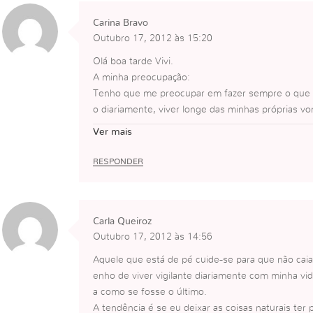
Carina Bravo
Outubro 17, 2012 às 15:20
Olá boa tarde Vivi.
A minha preocupação:
Tenho que me preocupar em fazer sempre o que ag
o diariamente, viver longe das minhas próprias vo
da segundo a vontade Dele.
Ver mais
O nosso reconhecimento será eterno, junto Daqu
irito.
RESPONDER
Beijos.
Carla Queiroz
Outubro 17, 2012 às 14:56
Aquele que está de pé cuide-se para que não caia
enho de viver vigilante diariamente com minha vi
a como se fosse o último.
A tendência é se eu deixar as coisas naturais ter