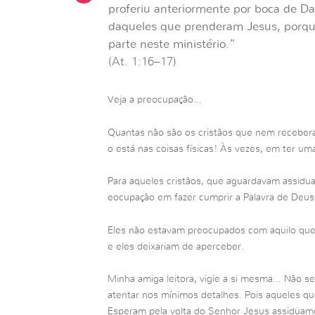
proferiu anteriormente por boca de Dav
daqueles que prenderam Jesus, porque
parte neste ministério.”
(At. 1:16–17)
Veja a preocupação…
Quantas não são os cristãos que nem recebera
o está nas coisas físicas! Às vezes, em ter u
Para aqueles cristãos, que aguardavam assidu
eocupação em fazer cumprir a Palavra de Deus
Eles não estavam preocupados com aquilo que a
e eles deixariam de aperceber.
Minha amiga leitora, vigie a si mesma… Não se
atentar nos mínimos detalhes. Pois aqueles qu
Esperam pela volta do Senhor Jesus assiduam