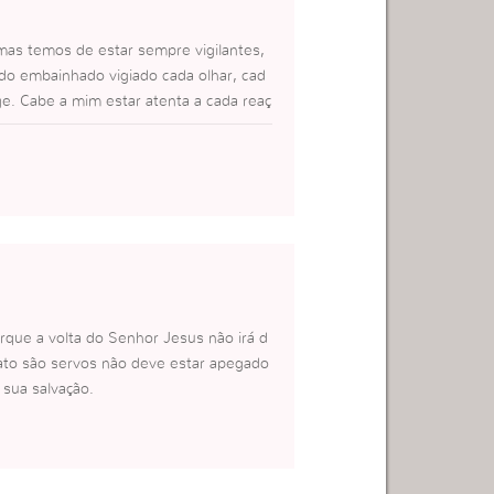
as temos de estar sempre vigilantes,
do embainhado vigiado cada olhar, cad
e. Cabe a mim estar atenta a cada reaç
erdade é que sem cristo, e sem a sua p
rque a volta do Senhor Jesus não irá d
to são servos não deve estar apegado
 sua salvação.