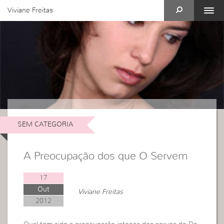
Viviane Freitas
SEM CATEGORIA
A Preocupação dos que O Servem
17
Out
Viviane Freitas
2012