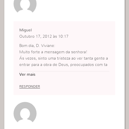
Miguel
Outubro 17, 2012 às 10:17
Bom dia, D. Viviane:
Muito forte a mensagem da senhora!
Ás vezes, sinto uma tristeza ao ver tanta gente a
entrar para a obra de Deus, preocupados com ta
nto “fazer”, mas longe de Deus!
Ver mais
Completamente nascidos da carne, tal como eu u
m dia fui e pergunto, porquê Deus, que o Senhor
RESPONDER
permite tanta gente enganada, entrar na Tua obr
a, sem o baptismo no Espírito Santo?
Em Portugal já é hábito, se levantarem pessoas d
este jeito, umas vão para obreiros, auxiliares, esp
osas de pastor, pastores, para depois passarem
uns anos e saírem!
Uma certa pessoa disse, que neste país as coisas