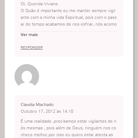
Oi, Querida Viviane.
O Quão é importante eu me manter sempre vigil
ante com a minha vida Espiritual, pois com o pass
ar do tempo acabamos de nos esfriar, nós acomo
dar e deixamos de praticar o primeiro amor, dand
Ver mais
o prioridade há outras coisas que são fúteis para
nossa vida espiritual.
RESPONDER
Lâmpada para os meu pés tem sido a palavra de
Deus pra mim, minha bússola, é ela quem me diri
ge,que me faz ter o dicernimento espiritual de ca
da atitude que eu tomo na minha vida e principal
mente com a minha salvação.
Beijos
Na fé.
Claudia Machado
Outubro 17, 2012 às 14:10
É uma realidade ,precisamos estar vigilantes de n
ós mesmas , pois além de Deus, ninguém nos co
nhece melhor,por isso eu quero estar atenta as