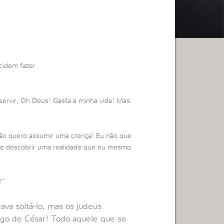
cidem fazer.
servir, Oh Deus! Gasta a minha vida! Mas
não quero assumir uma crença! Eu não que
r e descobrir uma realidade que eu mesmo
!”
ava soltá-lo, mas os judeus
igo de César! Todo aquele que se