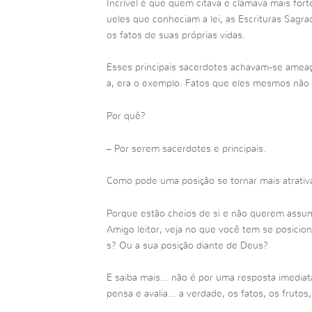
Incrível é que quem citava e clamava mais fort
ueles que conheciam a lei, as Escrituras Sagr
os fatos de suas próprias vidas.
Esses principais sacerdotes achavam-se ameaça
a, era o exemplo. Fatos que eles mesmos não
Por quê?
– Por serem sacerdotes e principais.
Como pode uma posição se tornar mais atrativ
Porque estão cheios de si e não querem assumi
Amigo leitor, veja no que você tem se posici
s? Ou a sua posição diante de Deus?
E saiba mais… não é por uma resposta imediata 
pensa e avalia… a verdade, os fatos, os frutos