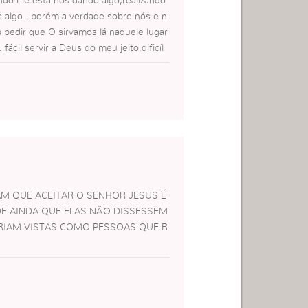
ndo Ele esta nos dando algo,realizando
s algo…porém a verdade sobre nós e n
s pedir que O sirvamos lá naquele lugar
cil servir a Deus do meu jeito,dificíl
…fácil ser de Deus qdo tudo vai be
il ser legal,boazinha,bacaninha com to
ser dito…enfim,no final a coisa toda é b
o é,é tudo ou nada.Só eu mesma posso
ndo 100% e assumindo meu Senhor e mi
M QUE ACEITAR O SENHOR JESUS É
DE AINDA QUE ELAS NÃO DISSESSEM
RIAM VISTAS COMO PESSOAS QUE R