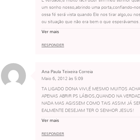
É verdade,é muito fácil dizer sim meu senhor qua
um sonho nosso,abrindo uma porta,confiando-no
ossa fé será vista quando Ele nos tirar algo,ou no
ou situação que não era bem o que esperávamos…fá
ser apenas um servo sem importar como nem onde
Ver mais
m,mas difícil qdo tudo vai aparentemente mal…fác
do mundo,difícil é ser sincera e dizer o que deve 
RESPONDER
em simples ,como o bispo sempre diz,ou é ou nã
tomar a decisão de reconhecer isso me esvazia
nha fé né!
Ana Paula Teixeira Correia
Maio 6, 2012 às 5:09
TA LIGADO DONA VIVI,É MESMO MUITOS ACHA
APENAS ABRIR PS LÁBIOS,QUANDO NA VERDA
NADA MAS AGISSEM COMO TAIS ASSIM JÁ SE
EALMENTE DESEJAM TER O SENHOR JESUS!
NA FÉ
Ver mais
RESPONDER