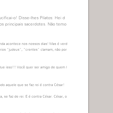
ificai-o! Disse-lhes Pilatos: Hei d
 os principais sacerdotes. Não temo
inda acontece nos nossos dias! Mas é verd
óprios “judeus”, “crentes” clamam, não por
Que isso!!! Você quer ser amigo de quem l
o aquele que se faz rei é contra César!
 se faz de rei. E é contra César. César, o