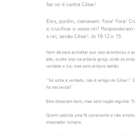
faz rei é contra César!
Eles, porém, clamavam: Fora! Fora! Cruc
e crucificar o vosso rei? Responderam
s rei, senão César! Jo 19:12 e 15
Nem dá para acreditar que isso aconteceu e a
ade, existe isso na própria igreja, onde os pr
verdade e luz, mas pelo próprio ladrão.
“Se solta a verdade, não é amigo de César!” 
he escraviza?
Eles disseram bem, mas sem noção alguma: Tod
Quem valoriza uma fé consciente e não emotiva,
imperador romano.