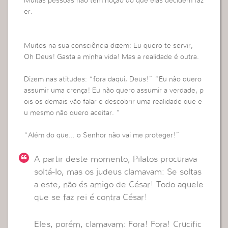
Muitas pessoas não têm noção do que elas decidem faz
er.
Muitos na sua consciência dizem: Eu quero te servir,
Oh Deus! Gasta a minha vida! Mas a realidade é outra.
Dizem nas atitudes: “fora daqui, Deus!” “Eu não quero
assumir uma crença! Eu não quero assumir a verdade, p
ois os demais vão falar e descobrir uma realidade que e
u mesmo não quero aceitar. “
“Além do que… o Senhor não vai me proteger!”
A partir deste momento, Pilatos procurava
soltá-lo, mas os judeus clamavam: Se soltas
a este, não és amigo de César! Todo aquele
que se faz rei é contra César!
Eles, porém, clamavam: Fora! Fora! Crucific