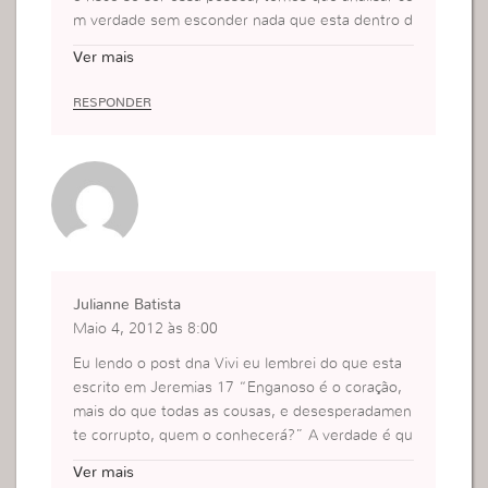
m verdade sem esconder nada que esta dentro d
e mim. E passar essa fé adiante para meus conta
Ver mais
tos e amigos dentro da igreja para tirar essa hipo
crisia de dentro da mesma.
RESPONDER
Um abraço.
Julianne Batista
Maio 4, 2012 às 8:00
Eu lendo o post dna Vivi eu lembrei do que esta
escrito em Jeremias 17 “Enganoso é o coração,
mais do que todas as cousas, e desesperadamen
te corrupto, quem o conhecerá?” A verdade é qu
e quando nos deixamos ser movidas pelo coraçao
Ver mais
ou seja pelo sentimento somos capazes de tudo,