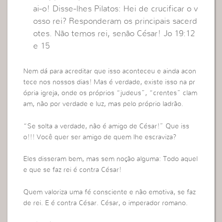
ai-o! Disse-lhes Pilatos: Hei de crucificar o v
osso rei? Responderam os principais sacerd
otes. Não temos rei, senão César! Jo 19:12
e 15
Nem dá para acreditar que isso aconteceu e ainda acon
tece nos nossos dias! Mas é verdade, existe isso na pr
ópria igreja, onde os próprios “judeus”, “crentes” clam
am, não por verdade e luz, mas pelo próprio ladrão.
“Se solta a verdade, não é amigo de César!” Que iss
o!!! Você quer ser amigo de quem lhe escraviza?
Eles disseram bem, mas sem noção alguma: Todo aquel
e que se faz rei é contra César!
Quem valoriza uma fé consciente e não emotiva, se faz
de rei. E é contra César. César, o imperador romano.