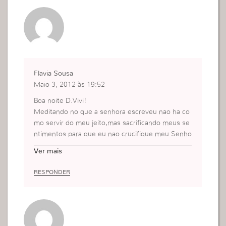
Excelente mensagem!
Flavia Sousa
Maio 3, 2012 às 19:52
Boa noite D.Vivi!
Meditando no que a senhora escreveu nao ha co
mo servir do meu jeito,mas sacrificando meus se
ntimentos para que eu nao crucifique meu Senho
r novamente.
Ver mais
O falar que quer servir a Deus e muito fácil,mas v
iver isso e a entrega de tudo que sinto,que sou e
RESPONDER
que desejo.E uma consciência de que nao posso
viver presa no reino das trevas me acomodando
com a mentira e sim encarar a
Luz Verdadeira que e a verdade!
Beijos!!!