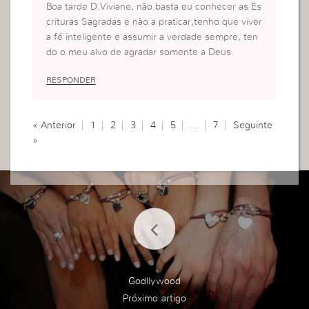
Boa tarde D.Viviane, não basta eu conhecer as Es
crituras Sagradas e não a praticar,tenho que viver
a fé inteligente e assumir a verdade sempre, ten
do o meu alvo de agradar somente a Deus.
RESPONDER
« Anterior
1
2
3
4
5
…
7
Seguinte
»
Godllywood