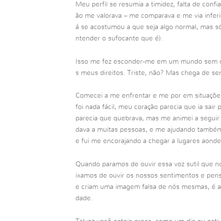
Meu perfil se resumia a timidez, falta de con
ão me valorava – me comparava e me via inferior
á se acostumou a que seja algo normal, mas s
ntender o sufocante que é).
Isso me fez esconder-me em um mundo sem co
s meus direitos. Triste, não? Mas chega de se
Comecei a me enfrentar e me por em situaçõ
foi nada fácil, meu coração parecia que ia sai
parecia que quebrava, mas me animei a seguir 
dava a muitas pessoas, e me ajudando também
e fui me encorajando a chegar a lugares aonde
Quando paramos de ouvir essa voz sutil que no
ixamos de ouvir os nossos sentimentos e pen
e criam uma imagem falsa de nós mesmas, é a
dade.