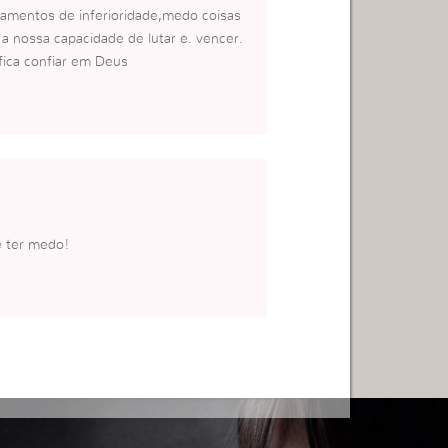
amentos de inferioridade,medo coisas
a nossa capacidade de lutar e. vencer.
fica confiar em Deus
e ter medo!