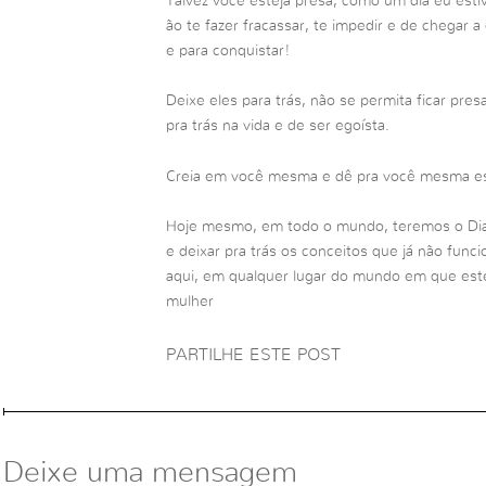
Talvez você esteja presa, como um dia eu esti
ão te fazer fracassar, te impedir e de chegar 
e para conquistar!
Deixe eles para trás, não se permita ficar pre
pra trás na vida e de ser egoísta.
Creia em você mesma e dê pra você mesma e
Hoje mesmo, em todo o mundo, teremos o Dia
e deixar pra trás os conceitos que já não fun
aqui, em qualquer lugar do mundo em que est
mulher
PARTILHE ESTE POST
Deixe uma mensagem