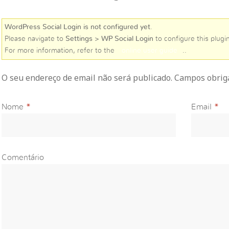
WordPress Social Login is not configured yet
.
Please navigate to
Settings > WP Social Login
to configure this plugin
For more information, refer to the
online user guide
..
O seu endereço de email não será publicado. Campos obri
Nome
*
Email
*
Comentário