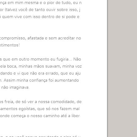
fiança em mim mesma e o pior de tudo, eu n
 (talvez você de tanto ouvir sobre isso, j
ó quem vive com isso dentro de si pode e
mpromisso, afastada e sem acreditar no
ntimentos!
es que em outro momento eu fugiria… Não
r pela boca, minhas mãos suavam, minha voz
dando e vi que não era errado, que eu aju
. Assim minha confiança foi aumentando
 não imaginava.
s freia, de só ver a nossa comodidade, de
samentos egoístas, que só nos fazem mal
onde começa o nosso caminho até a liber