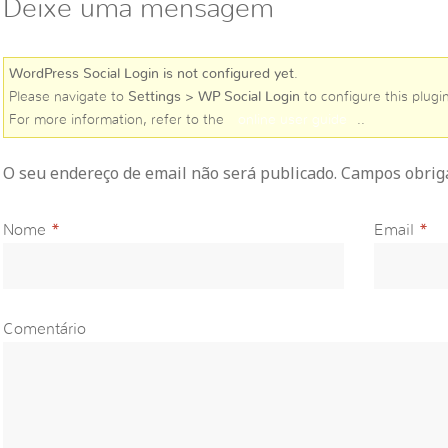
Deixe uma mensagem
WordPress Social Login is not configured yet
.
Please navigate to
Settings > WP Social Login
to configure this plugin
For more information, refer to the
online user guide
..
O seu endereço de email não será publicado. Campos obri
Nome
*
Email
*
Comentário