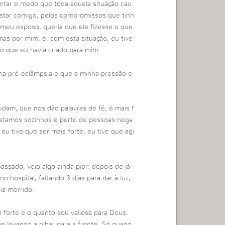
ntar o medo que toda aquela situação cau
star comigo, pelos compromissos que tinh
 meu esposo; queria que ele fizesse o que
mas por mim, e, com esta situação, eu tive
o que eu havia criado para mim.
ha pré-eclâmpsia e que a minha pressão e
am, que nos dão palavras de fé, é mais f
 estamos sozinhos e perto de pessoas nega
u tive que ser mais forte, eu tive que agi
assado, veio algo ainda pior: depois de já
 hospital, faltando 3 dias para dar à luz,
ia morrido.
 forte e o quanto sou valiosa para Deus.
levando a olhar para a frente. Só quand