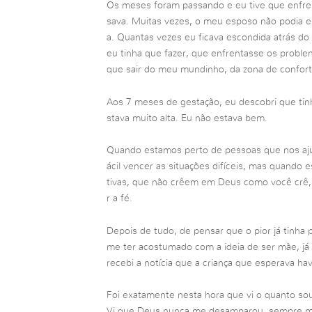
Os meses foram passando e eu tive que enfre
sava. Muitas vezes, o meu esposo não podia e
a. Quantas vezes eu ficava escondida atrás do
eu tinha que fazer, que enfrentasse os proble
que sair do meu mundinho, da zona de confort
Aos 7 meses de gestação, eu descobri que tin
stava muito alta. Eu não estava bem.
Quando estamos perto de pessoas que nos ajud
ácil vencer as situações difíceis, mas quando
tivas, que não crêem em Deus como você crê, e
r a fé.
Depois de tudo, de pensar que o pior já tinha p
me ter acostumado com a ideia de ser mãe, já no
recebi a notícia que a criança que esperava hav
Foi exatamente nesta hora que vi o quanto sou
Vi que Deus nunca me desamparou, sempre me 